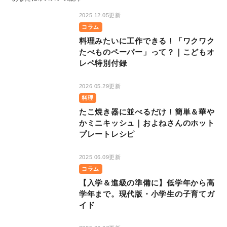
2025.12.05更新
コラム
料理みたいに工作できる！「ワクワク
たべものペーパー」って？｜こどもオ
レペ特別付録
2026.05.29更新
料理
たこ焼き器に並べるだけ！簡単＆華や
かミニキッシュ｜およねさんのホット
プレートレシピ
2025.06.09更新
コラム
【入学＆進級の準備に】低学年から高
学年まで。現代版・小学生の子育てガ
イド