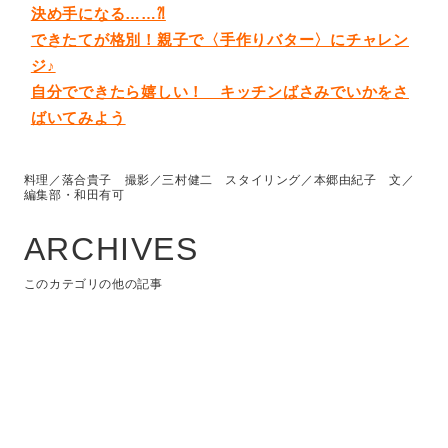
決め手になる……⁈
できたてが格別！親子で〈手作りバター〉にチャレン
ジ♪
自分でできたら嬉しい！ キッチンばさみでいかをさ
ばいてみよう
料理／落合貴子 撮影／三村健二 スタイリング／本郷由紀子 文／
編集部・和田有可
ARCHIVES
このカテゴリの他の記事