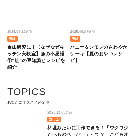
2025.08.22更新
2025.06.09更新
実験
実験
自由研究に！【なぜなぜキ
ハニー＆レモンのさわやか
ッチン実験室】魚の不思議
ケーキ【夏のおやつレシ
①“鮭”の豆知識とレシピを
ピ】
紹介！
TOPICS
あなたにオススメの記事
2025.12.05更新
コラム
料理みたいに工作できる！「ワクワク
たべものペーパー」って？｜こどもオ