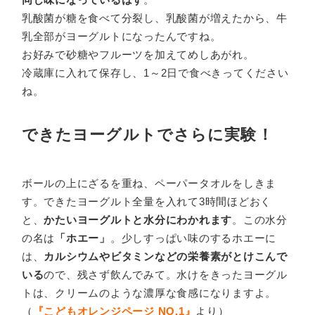
乳酸菌が糖を食べて分裂し、乳酸菌が増えたから、牛
乳全部がヨーグルトになったんですね。
お好みで砂糖やフルーツを加えてめしあがれ。
冷蔵庫に入れて保存し、1～2日で食べきってください
ね。
できたヨーグルトでさらに実験！
ボールの上にざるを重ね、ペーパータオルをしきま
す。できたヨーグルト全量を入れて3時間ほどおく
と、
かたいヨーグルトと水分にわかれます
。この水分
の名は
「ホエー」
。少しすっぱい味のするホエーに
は、
カルシウムやビタミンなどの栄養素がとけこんで
いる
ので、残さず飲んでみて。水けをきったヨーグル
トは、クリームのような濃厚な食感になりますよ。
（
『こどもオレンジページ NO.1』
より）