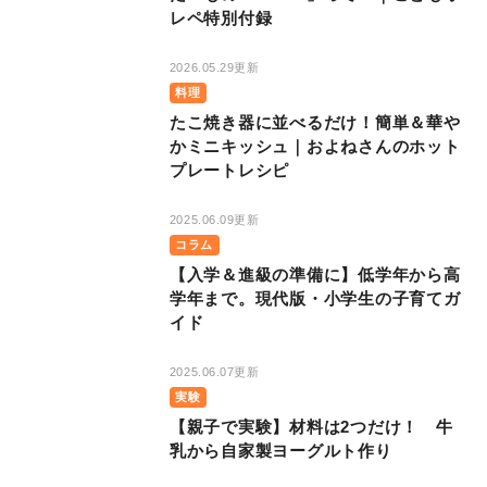
レペ特別付録
2026.05.29更新
料理
たこ焼き器に並べるだけ！簡単＆華や
かミニキッシュ｜およねさんのホット
プレートレシピ
2025.06.09更新
コラム
【入学＆進級の準備に】低学年から高
学年まで。現代版・小学生の子育てガ
イド
2025.06.07更新
実験
【親子で実験】材料は2つだけ！ 牛
乳から自家製ヨーグルト作り