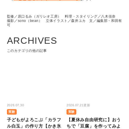
監修／原口るみ（ガリレオ工房） 料理・スタイリング／八木佳奈
撮影／sono（bean） 立体イラスト／森井ユカ 文／編集部・和田有
可
ARCHIVES
このカテゴリの他の記事
2026.07.30
2026.07.21更新
実験
実験
子どもがよろこぶ「カラフ
【夏休み自由研究に】おう
ル白玉」の作り方【かき氷
ちで「豆腐」を作ってみよ