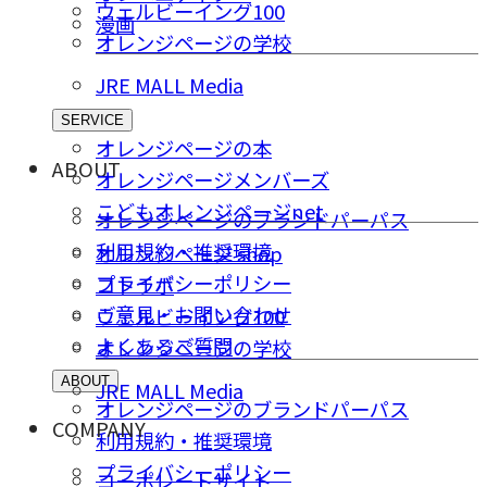
ウェルビーイング100
漫画
オレンジページの学校
JRE MALL Media
SERVICE
オレンジページの本
ABOUT
オレンジページメンバーズ
こどもオレンジページnet
オレンジページのブランドパーパス
利用規約・推奨環境
オレンジページ shop
プライバシーポリシー
コトラボ
ご意⾒・お問い合わせ
ウェルビーイング100
よくあるご質問
オレンジページの学校
ABOUT
JRE MALL Media
オレンジページのブランドパーパス
COMPANY
利用規約・推奨環境
プライバシーポリシー
コーポレートサイト