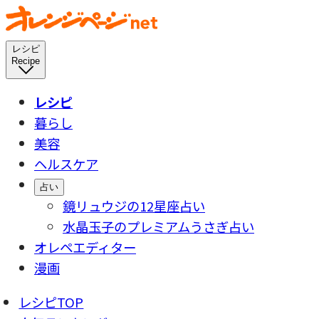
レシピ
Recipe
レシピ
暮らし
美容
ヘルスケア
占い
鏡リュウジの12星座占い
水晶玉子のプレミアムうさぎ占い
オレペエディター
漫画
レシピTOP