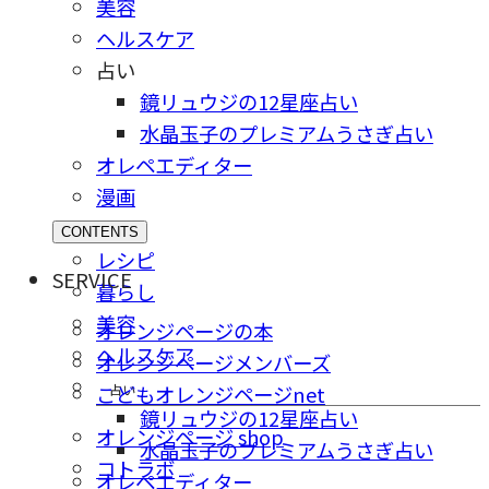
美容
ヘルスケア
占い
鏡リュウジの12星座占い
水晶玉子のプレミアムうさぎ占い
オレペエディター
漫画
CONTENTS
レシピ
SERVICE
暮らし
美容
オレンジページの本
ヘルスケア
オレンジページメンバーズ
占い
こどもオレンジページnet
鏡リュウジの12星座占い
オレンジページ shop
水晶玉子のプレミアムうさぎ占い
コトラボ
オレペエディター