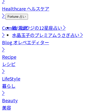
Healthcare
ヘルスケア
Fortune
占い
Comics
鏡リュウジの12星座占い
漫画
水晶玉子のプレミアムうさぎ占い
Blog
オレペエディター
Recipe
レシピ
LifeStyle
暮らし
Beauty
美容