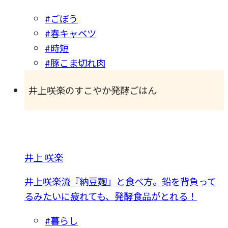
#ごぼう
#春キャベツ
#時短
#豚こま切れ肉
井上咲楽のすこやか発酵ごはん
井上 咲楽
井上咲楽流『納豆麹』と食べ方。鉛を背負って
るみたいに疲れても、発酵食品がとれる！
#暮らし