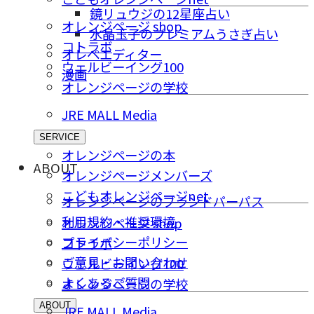
鏡リュウジの12星座占い
オレンジページ shop
水晶玉子のプレミアムうさぎ占い
コトラボ
オレペエディター
ウェルビーイング100
漫画
オレンジページの学校
JRE MALL Media
SERVICE
オレンジページの本
ABOUT
オレンジページメンバーズ
こどもオレンジページnet
オレンジページのブランドパーパス
利用規約・推奨環境
オレンジページ shop
プライバシーポリシー
コトラボ
ご意⾒・お問い合わせ
ウェルビーイング100
よくあるご質問
オレンジページの学校
ABOUT
JRE MALL Media