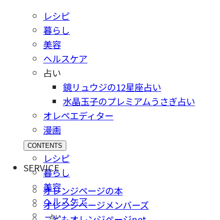
レシピ
暮らし
美容
ヘルスケア
占い
鏡リュウジの12星座占い
水晶玉子のプレミアムうさぎ占い
オレペエディター
漫画
CONTENTS
レシピ
SERVICE
暮らし
美容
オレンジページの本
ヘルスケア
オレンジページメンバーズ
占い
こどもオレンジページnet