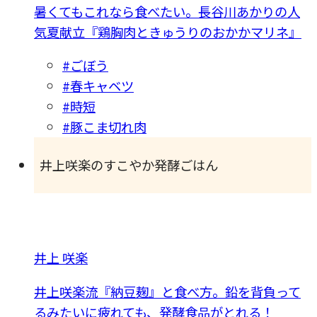
暑くてもこれなら食べたい。長谷川あかりの人
気夏献立『鶏胸肉ときゅうりのおかかマリネ』
#ごぼう
#春キャベツ
#時短
#豚こま切れ肉
井上咲楽のすこやか発酵ごはん
井上 咲楽
井上咲楽流『納豆麹』と食べ方。鉛を背負って
るみたいに疲れても、発酵食品がとれる！