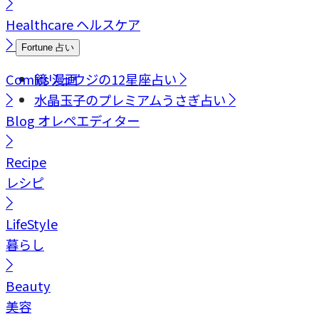
Healthcare
ヘルスケア
Fortune
占い
Comics
鏡リュウジの12星座占い
漫画
水晶玉子のプレミアムうさぎ占い
Blog
オレペエディター
Recipe
レシピ
LifeStyle
暮らし
Beauty
美容