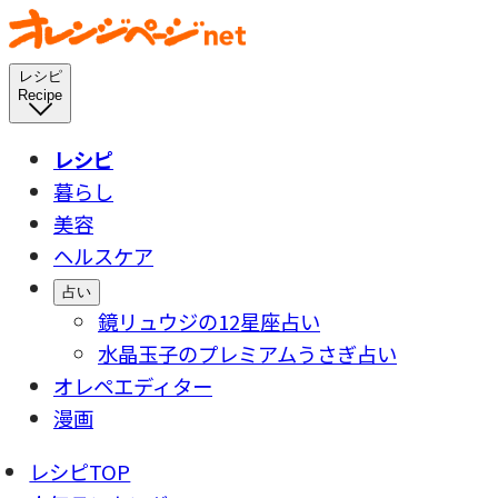
レシピ
Recipe
レシピ
暮らし
美容
ヘルスケア
占い
鏡リュウジの12星座占い
水晶玉子のプレミアムうさぎ占い
オレペエディター
漫画
レシピTOP