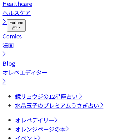
Healthcare
ヘルスケア
Fortune
占い
Comics
漫画
Blog
オレペエディター
鏡リュウジの12星座占い
水晶玉子のプレミアムうさぎ占い
オレペデイリー
オレンジページの本
イベント