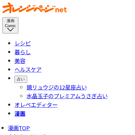
漫画
Comic
レシピ
暮らし
美容
ヘルスケア
占い
鏡リュウジの12星座占い
水晶玉子のプレミアムうさぎ占い
オレペエディター
漫画
漫画TOP