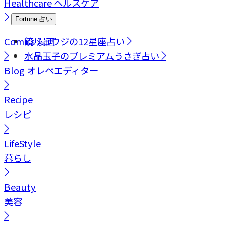
Healthcare
ヘルスケア
Fortune
占い
Comics
鏡リュウジの12星座占い
漫画
水晶玉子のプレミアムうさぎ占い
Blog
オレペエディター
Recipe
レシピ
LifeStyle
暮らし
Beauty
美容