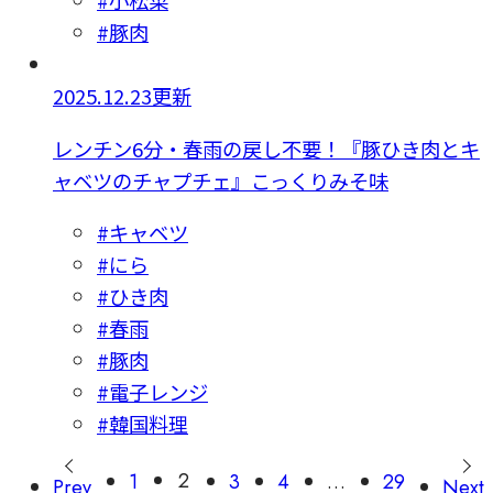
#小松菜
#豚肉
2025.12.23更新
レンチン6分・春雨の戻し不要！『豚ひき肉とキ
ャベツのチャプチェ』こっくりみそ味
#キャベツ
#にら
#ひき肉
#春雨
#豚肉
#電子レンジ
#韓国料理
2
1
3
4
…
29
Prev
Next