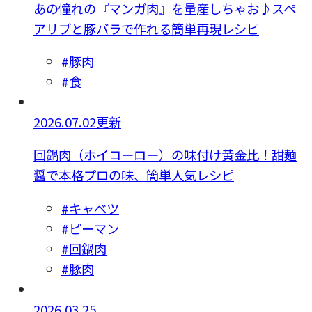
あの憧れの『マンガ肉』を量産しちゃお♪スペ
アリブと豚バラで作れる簡単再現レシピ
#豚肉
#食
2026.07.02更新
回鍋肉（ホイコーロー）の味付け黄金比！甜麺
醤で本格プロの味、簡単人気レシピ
#キャベツ
#ピーマン
#回鍋肉
#豚肉
2026.03.25