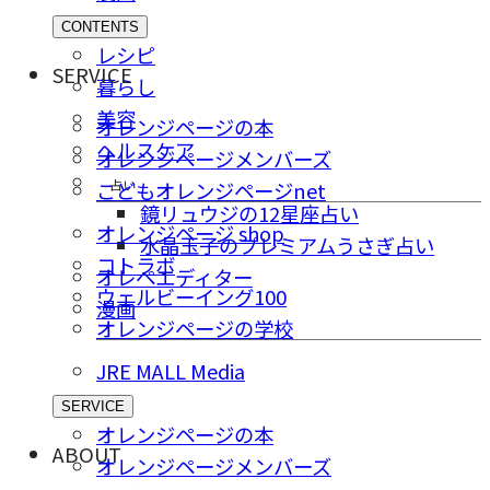
CONTENTS
レシピ
SERVICE
暮らし
美容
オレンジページの本
ヘルスケア
オレンジページメンバーズ
占い
こどもオレンジページnet
鏡リュウジの12星座占い
オレンジページ shop
水晶玉子のプレミアムうさぎ占い
コトラボ
オレペエディター
ウェルビーイング100
漫画
オレンジページの学校
JRE MALL Media
SERVICE
オレンジページの本
ABOUT
オレンジページメンバーズ