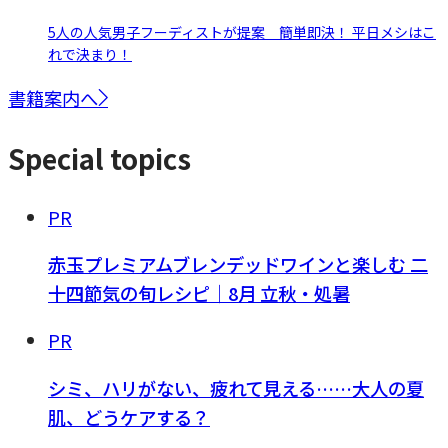
5人の人気男子フーディストが提案 簡単即決！ 平日メシはこ
れで決まり！
書籍案内へ
Special topics
PR
赤玉プレミアムブレンデッドワインと楽しむ 二
十四節気の旬レシピ｜8月 立秋・処暑
PR
シミ、ハリがない、疲れて見える……大人の夏
肌、どうケアする？