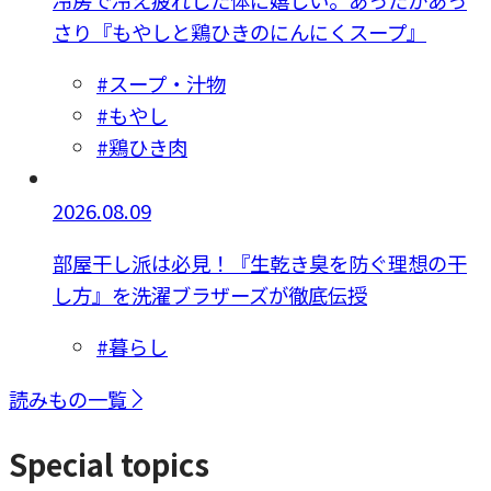
冷房で冷え疲れした体に嬉しい。あったかあっ
さり『もやしと鶏ひきのにんにくスープ』
#スープ・汁物
#もやし
#鶏ひき肉
2026.08.09
部屋干し派は必見！『生乾き臭を防ぐ理想の干
し方』を洗濯ブラザーズが徹底伝授
#暮らし
読みもの一覧
Special topics