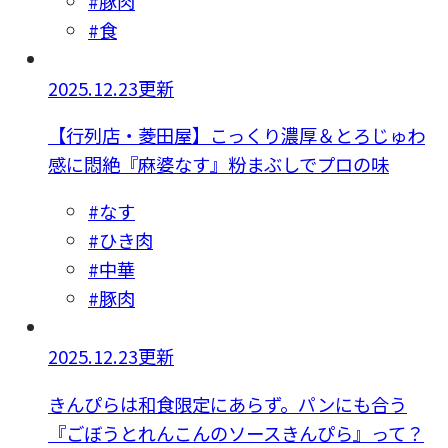
#豚肉
#食
2025.12.23更新
【行列店・菱田屋】こっくり濃厚＆とろじゅわ
感に悶絶『麻婆なす』粉まぶしでプロの味
#なす
#ひき肉
#中華
#豚肉
2025.12.23更新
きんぴらは和食限定にあらず。パンにも合う
『ごぼうとれんこんのソースきんぴら』って？