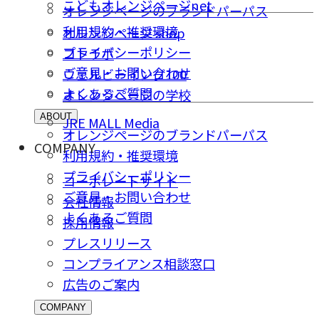
こどもオレンジページnet
オレンジページのブランドパーパス
利用規約・推奨環境
オレンジページ shop
プライバシーポリシー
コトラボ
ご意⾒・お問い合わせ
ウェルビーイング100
よくあるご質問
オレンジページの学校
ABOUT
JRE MALL Media
オレンジページのブランドパーパス
COMPANY
利用規約・推奨環境
プライバシーポリシー
コーポレートサイト
ご意⾒・お問い合わせ
会社情報
よくあるご質問
採⽤情報
プレスリリース
コンプライアンス相談窓⼝
広告のご案内
COMPANY