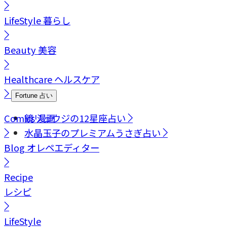
LifeStyle
暮らし
Beauty
美容
Healthcare
ヘルスケア
Fortune
占い
Comics
鏡リュウジの12星座占い
漫画
水晶玉子のプレミアムうさぎ占い
Blog
オレペエディター
Recipe
レシピ
LifeStyle