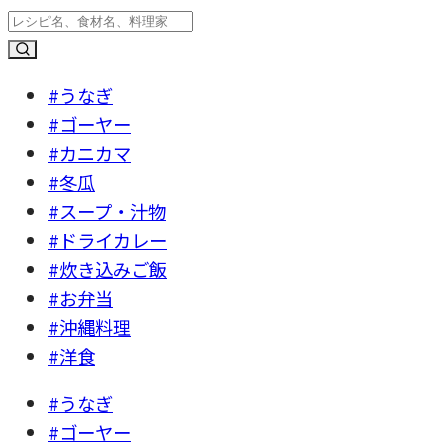
#うなぎ
#ゴーヤー
#カニカマ
#冬瓜
#スープ・汁物
#ドライカレー
#炊き込みご飯
#お弁当
#沖縄料理
#洋食
#うなぎ
#ゴーヤー