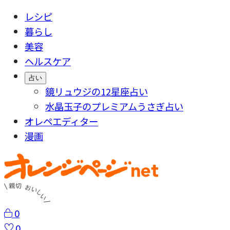
レシピ
暮らし
美容
ヘルスケア
占い
鏡リュウジの12星座占い
水晶玉子のプレミアムうさぎ占い
オレペエディター
漫画
0
0