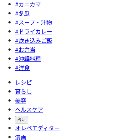
#カニカマ
#冬瓜
#スープ・汁物
#ドライカレー
#炊き込みご飯
#お弁当
#沖縄料理
#洋食
レシピ
暮らし
美容
ヘルスケア
占い
オレペエディター
漫画