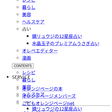
暮らし
美容
ヘルスケア
占い
鏡リュウジの12星座占い
水晶玉子のプレミアムうさぎ占い
オレペエディター
漫画
CONTENTS
レシピ
SERVICE
暮らし
美容
オレンジページの本
ヘルスケア
オレンジページメンバーズ
占い
こどもオレンジページnet
鏡リュウジの12星座占い