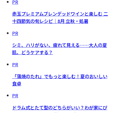
PR
赤玉プレミアムブレンデッドワインと楽しむ 二
十四節気の旬レシピ｜8月 立秋・処暑
PR
シミ、ハリがない、疲れて見える……大人の夏
肌、どうケアする？
PR
「蒲焼のたれ」でもっと楽しむ！夏のおいしい
食卓
PR
ドラム式とたて型のどちらがいい？わが家にぴ