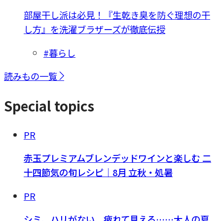
部屋干し派は必見！『生乾き臭を防ぐ理想の干
し方』を洗濯ブラザーズが徹底伝授
#暮らし
読みもの一覧
Special topics
PR
赤玉プレミアムブレンデッドワインと楽しむ 二
十四節気の旬レシピ｜8月 立秋・処暑
PR
シミ、ハリがない、疲れて見える……大人の夏