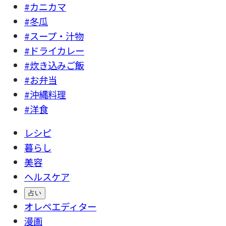
#カニカマ
#冬瓜
#スープ・汁物
#ドライカレー
#炊き込みご飯
#お弁当
#沖縄料理
#洋食
レシピ
暮らし
美容
ヘルスケア
占い
オレペエディター
漫画