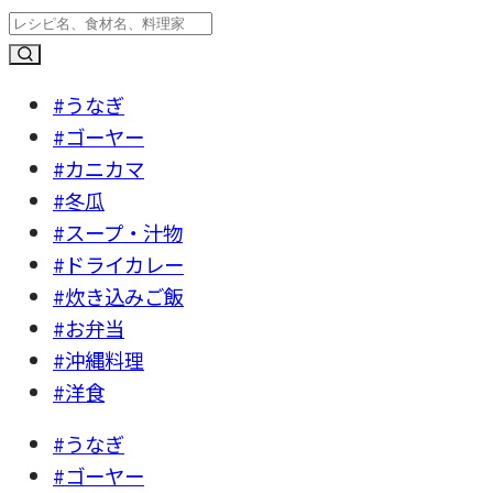
#うなぎ
#ゴーヤー
#カニカマ
#冬瓜
#スープ・汁物
#ドライカレー
#炊き込みご飯
#お弁当
#沖縄料理
#洋食
#うなぎ
#ゴーヤー