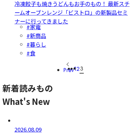
冷凍餃子も焼きうどんもお手のもの！ 最新スチ
ームオーブンレンジ「ビストロ」の新製品セミ
ナーに行ってきました
#家電
#新商品
#暮らし
#食
3
1
2
Prev
新着読みもの
What's New
2026.08.09