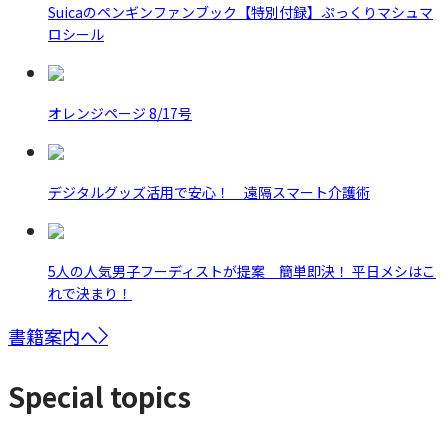
Suicaのペンギンファンブック【特別付録】ぷっくりマシュマ
ロシール
オレンジページ 8/17号
デジタルグッズ活用で安心！ 遠隔スマート介護術
5人の人気男子フーディストが提案 簡単即決！ 平日メシはこ
れで決まり！
書籍案内へ
Special topics