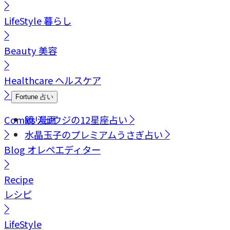
LifeStyle
暮らし
Beauty
美容
Healthcare
ヘルスケア
Fortune
占い
Comics
鏡リュウジの12星座占い
漫画
水晶玉子のプレミアムうさぎ占い
Blog
オレペエディター
Recipe
レシピ
LifeStyle