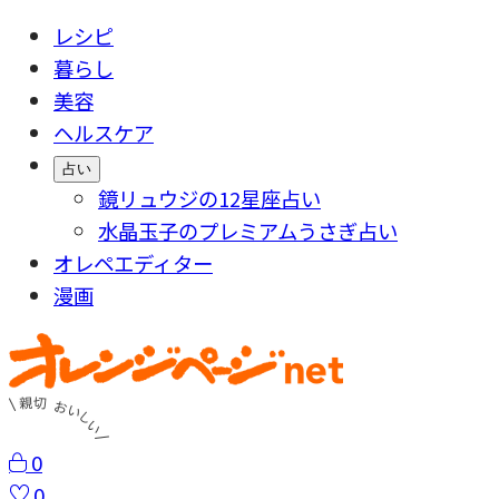
レシピ
暮らし
美容
ヘルスケア
占い
鏡リュウジの12星座占い
水晶玉子のプレミアムうさぎ占い
オレペエディター
漫画
0
0