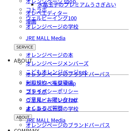
オレンジページ shop
水晶玉子のプレミアムうさぎ占い
コトラボ
オレペエディター
ウェルビーイング100
漫画
オレンジページの学校
JRE MALL Media
SERVICE
オレンジページの本
ABOUT
オレンジページメンバーズ
こどもオレンジページnet
オレンジページのブランドパーパス
利用規約・推奨環境
オレンジページ shop
プライバシーポリシー
コトラボ
ご意⾒・お問い合わせ
ウェルビーイング100
よくあるご質問
オレンジページの学校
ABOUT
JRE MALL Media
オレンジページのブランドパーパス
COMPANY