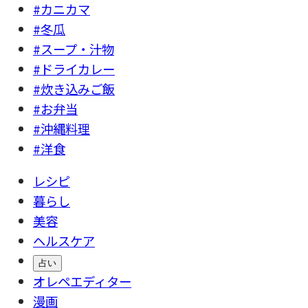
#カニカマ
#冬瓜
#スープ・汁物
#ドライカレー
#炊き込みご飯
#お弁当
#沖縄料理
#洋食
レシピ
暮らし
美容
ヘルスケア
占い
オレペエディター
漫画