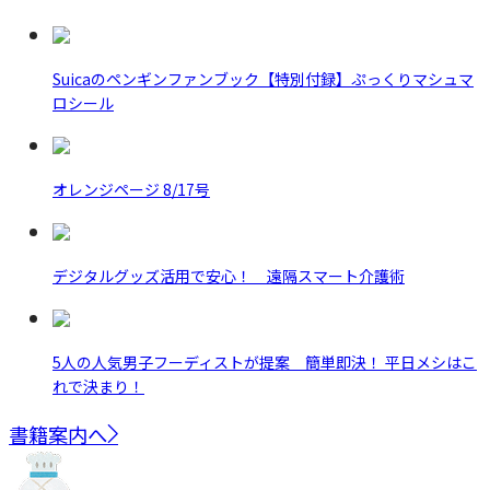
Suicaのペンギンファンブック【特別付録】ぷっくりマシュマ
ロシール
オレンジページ 8/17号
デジタルグッズ活用で安心！ 遠隔スマート介護術
5人の人気男子フーディストが提案 簡単即決！ 平日メシはこ
れで決まり！
書籍案内へ