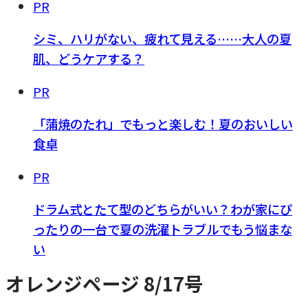
PR
シミ、ハリがない、疲れて見える……大人の夏
肌、どうケアする？
PR
「蒲焼のたれ」でもっと楽しむ！夏のおいしい
食卓
PR
ドラム式とたて型のどちらがいい？わが家にぴ
ったりの一台で夏の洗濯トラブルでもう悩まな
い
オレンジページ 8/17号