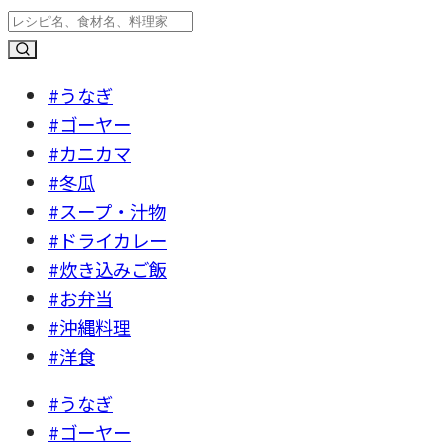
#うなぎ
#ゴーヤー
#カニカマ
#冬瓜
#スープ・汁物
#ドライカレー
#炊き込みご飯
#お弁当
#沖縄料理
#洋食
#うなぎ
#ゴーヤー