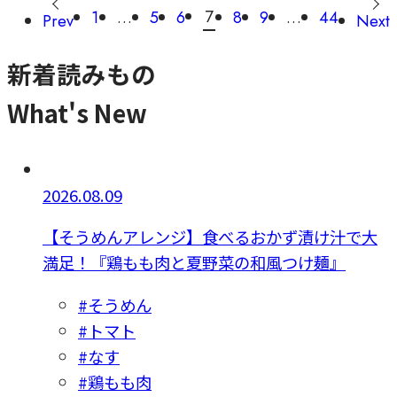
7
1
…
5
6
8
9
…
44
Prev
Next
新着読みもの
What's New
2026.08.09
【そうめんアレンジ】食べるおかず漬け汁で大
満足！『鶏もも肉と夏野菜の和風つけ麺』
#そうめん
#トマト
#なす
#鶏もも肉