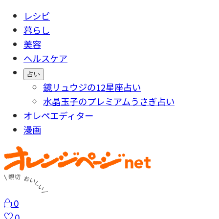
レシピ
暮らし
美容
ヘルスケア
占い
鏡リュウジの12星座占い
水晶玉子のプレミアムうさぎ占い
オレペエディター
漫画
0
0