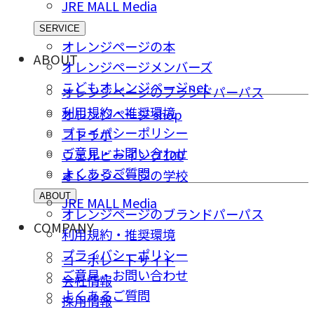
JRE MALL Media
SERVICE
オレンジページの本
ABOUT
オレンジページメンバーズ
こどもオレンジページnet
オレンジページのブランドパーパス
利用規約・推奨環境
オレンジページ shop
プライバシーポリシー
コトラボ
ご意⾒・お問い合わせ
ウェルビーイング100
よくあるご質問
オレンジページの学校
ABOUT
JRE MALL Media
オレンジページのブランドパーパス
COMPANY
利用規約・推奨環境
プライバシーポリシー
コーポレートサイト
ご意⾒・お問い合わせ
会社情報
よくあるご質問
採⽤情報