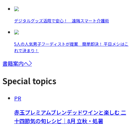
デジタルグッズ活用で安心！ 遠隔スマート介護術
5人の人気男子フーディストが提案 簡単即決！ 平日メシはこ
れで決まり！
書籍案内へ
Special topics
PR
赤玉プレミアムブレンデッドワインと楽しむ 二
十四節気の旬レシピ｜8月 立秋・処暑