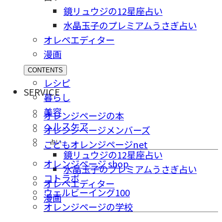
鏡リュウジの12星座占い
水晶玉子のプレミアムうさぎ占い
オレペエディター
漫画
CONTENTS
レシピ
SERVICE
暮らし
美容
オレンジページの本
ヘルスケア
オレンジページメンバーズ
占い
こどもオレンジページnet
鏡リュウジの12星座占い
オレンジページ shop
水晶玉子のプレミアムうさぎ占い
コトラボ
オレペエディター
ウェルビーイング100
漫画
オレンジページの学校