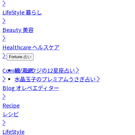
LifeStyle
暮らし
Beauty
美容
Healthcare
ヘルスケア
Fortune
占い
Comics
鏡リュウジの12星座占い
漫画
水晶玉子のプレミアムうさぎ占い
Blog
オレペエディター
Recipe
レシピ
LifeStyle