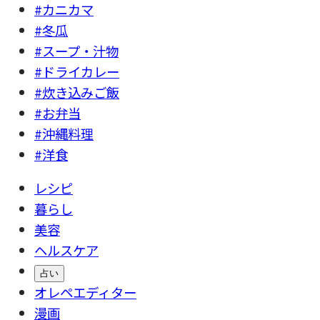
#カニカマ
#冬瓜
#スープ・汁物
#ドライカレー
#炊き込みご飯
#お弁当
#沖縄料理
#洋食
レシピ
暮らし
美容
ヘルスケア
占い
オレペエディター
漫画