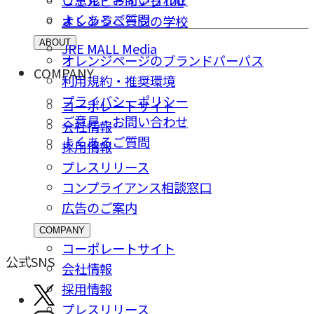
ウェルビーイング100
よくあるご質問
オレンジページの学校
ABOUT
JRE MALL Media
オレンジページのブランドパーパス
COMPANY
利用規約・推奨環境
プライバシーポリシー
コーポレートサイト
ご意⾒・お問い合わせ
会社情報
よくあるご質問
採⽤情報
プレスリリース
コンプライアンス相談窓⼝
広告のご案内
COMPANY
コーポレートサイト
公式SNS
会社情報
採⽤情報
プレスリリース