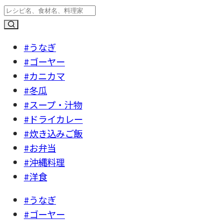
#うなぎ
#ゴーヤー
#カニカマ
#冬瓜
#スープ・汁物
#ドライカレー
#炊き込みご飯
#お弁当
#沖縄料理
#洋食
#うなぎ
#ゴーヤー