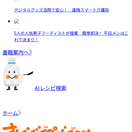
デジタルグッズ活用で安心！ 遠隔スマート介護術
5人の人気男子フーディストが提案 簡単即決！ 平日メシはこ
れで決まり！
書籍案内へ
AIレシピ検索
ホーム