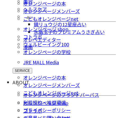
美容
オレンジページの本
ヘルスケア
オレンジページメンバーズ
占い
こどもオレンジページnet
鏡リュウジの12星座占い
オレンジページ shop
水晶玉子のプレミアムうさぎ占い
コトラボ
オレペエディター
ウェルビーイング100
漫画
オレンジページの学校
JRE MALL Media
SERVICE
オレンジページの本
ABOUT
オレンジページメンバーズ
こどもオレンジページnet
オレンジページのブランドパーパス
利用規約・推奨環境
オレンジページ shop
プライバシーポリシー
コトラボ
ご意⾒・お問い合わせ