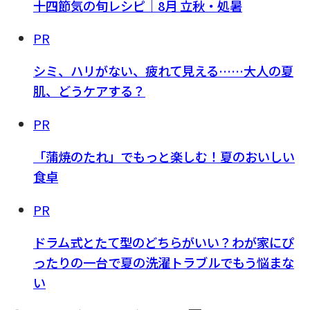
十四節気の旬レシピ｜8月 立秋・処暑
PR
シミ、ハリがない、疲れて見える……大人の夏
肌、どうケアする？
PR
「蒲焼のたれ」でもっと楽しむ！夏のおいしい
食卓
PR
ドラム式とたて型のどちらがいい？わが家にぴ
ったりの一台で夏の洗濯トラブルでもう悩まな
い