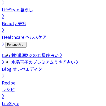
LifeStyle
暮らし
Beauty
美容
Healthcare
ヘルスケア
Fortune
占い
Comics
鏡リュウジの12星座占い
漫画
水晶玉子のプレミアムうさぎ占い
Blog
オレペエディター
Recipe
レシピ
LifeStyle