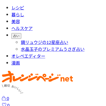
レシピ
暮らし
美容
ヘルスケア
占い
鏡リュウジの12星座占い
水晶玉子のプレミアムうさぎ占い
オレペエディター
漫画
0
0