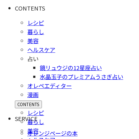
CONTENTS
レシピ
暮らし
美容
ヘルスケア
占い
鏡リュウジの12星座占い
水晶玉子のプレミアムうさぎ占い
オレペエディター
漫画
CONTENTS
レシピ
SERVICE
暮らし
美容
オレンジページの本