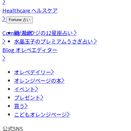
Healthcare
ヘルスケア
Fortune
占い
Comics
鏡リュウジの12星座占い
漫画
水晶玉子のプレミアムうさぎ占い
Blog
オレペエディター
オレペデイリー
オレンジページの本
イベント
プレゼント
買う
こどもオレンジページ
公式SNS