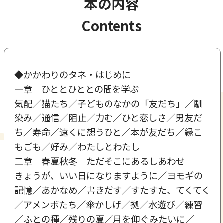
本の内容
Contents
◆かかわりのタネ・はじめに
一章 ひととひととの間を学ぶ
気配／猫たち／子どものなかの「友だち」／馴
染み／通信／阻止／力む／ひと恋しさ／男友だ
ち／寿命／遠くに想うひと／本が友だち／縁こ
もごも／好み／わたしとわたし
二章 春夏秋冬 ただそこにあるしあわせ
きょうが、いい日になりますように／ヨモギの
記憶／あかなめ／書きだす／すたすた、てくてく
／アメンボたち／傘かしげ／拠／水遊び／練習
／ふとの種／残りの夏／月を仰ぐみたいに／