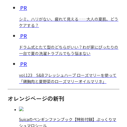
PR
シミ、ハリがない、疲れて見える……大人の夏肌、どう
ケアする？
PR
ドラム式とたて型のどちらがいい？わが家にぴったりの
一台で夏の洗濯トラブルでもう悩まない
PR
vol.123 S&Bフレッシュハーブ ローズマリーを使って
「鶏胸肉と夏野菜のローズマリーオイルマリネ」
オレンジページの新刊
Suicaのペンギンファンブック【特別付録】ぷっくりマ
シュマロシール