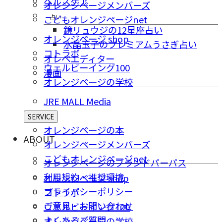
ヘルスケア
オレンジページメンバーズ
占い
こどもオレンジページnet
鏡リュウジの12星座占い
オレンジページ shop
水晶玉子のプレミアムうさぎ占い
コトラボ
オレペエディター
ウェルビーイング100
漫画
オレンジページの学校
JRE MALL Media
SERVICE
オレンジページの本
ABOUT
オレンジページメンバーズ
こどもオレンジページnet
オレンジページのブランドパーパス
利用規約・推奨環境
オレンジページ shop
プライバシーポリシー
コトラボ
ご意⾒・お問い合わせ
ウェルビーイング100
よくあるご質問
オレンジページの学校