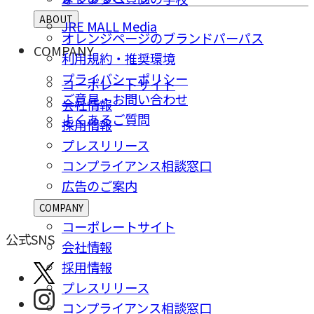
ABOUT
JRE MALL Media
オレンジページのブランドパーパス
COMPANY
利用規約・推奨環境
プライバシーポリシー
コーポレートサイト
ご意⾒・お問い合わせ
会社情報
よくあるご質問
採⽤情報
プレスリリース
コンプライアンス相談窓⼝
広告のご案内
COMPANY
コーポレートサイト
公式SNS
会社情報
採⽤情報
プレスリリース
コンプライアンス相談窓⼝