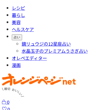
レシピ
暮らし
美容
ヘルスケア
占い
鏡リュウジの12星座占い
水晶玉子のプレミアムうさぎ占い
オレペエディター
漫画
0
0