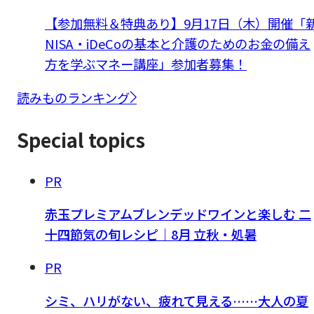
【参加無料＆特典あり】9月17日（木）開催「
NISA・iDeCoの基本と介護のためのお金の備え
方を学ぶマネー講座」参加者募集！
読みものランキング
Special topics
PR
赤玉プレミアムブレンデッドワインと楽しむ 二
十四節気の旬レシピ｜8月 立秋・処暑
PR
シミ、ハリがない、疲れて見える……大人の夏