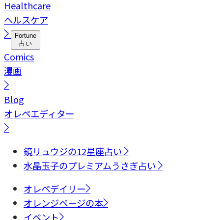
Healthcare
ヘルスケア
Fortune
占い
Comics
漫画
Blog
オレペエディター
鏡リュウジの12星座占い
水晶玉子のプレミアムうさぎ占い
オレペデイリー
オレンジページの本
イベント