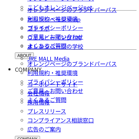
こどもオレンジページnet
オレンジページのブランドパーパス
利用規約・推奨環境
オレンジページ shop
プライバシーポリシー
コトラボ
ご意⾒・お問い合わせ
ウェルビーイング100
よくあるご質問
オレンジページの学校
ABOUT
JRE MALL Media
オレンジページのブランドパーパス
COMPANY
利用規約・推奨環境
プライバシーポリシー
コーポレートサイト
ご意⾒・お問い合わせ
会社情報
よくあるご質問
採⽤情報
プレスリリース
コンプライアンス相談窓⼝
広告のご案内