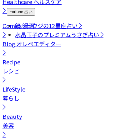
Healthcare
ヘルスケア
Fortune
占い
Comics
鏡リュウジの12星座占い
漫画
水晶玉子のプレミアムうさぎ占い
Blog
オレペエディター
Recipe
レシピ
LifeStyle
暮らし
Beauty
美容