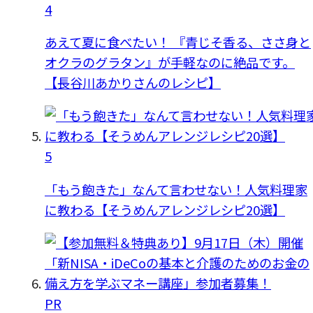
4
あえて夏に食べたい！ 『青じそ香る、ささ身と
オクラのグラタン』が手軽なのに絶品です。
【長谷川あかりさんのレシピ】
5
「もう飽きた」なんて言わせない！人気料理家
に教わる【そうめんアレンジレシピ20選】
PR