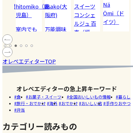
Nä
omiko（鹿
asako(大
スイーツ
Akiko（愛
Ömi（ド
）
阪府)
コンシェ
知）
イツ）
ルジュ 百
でも
万能調味
【夏休み
恵（福
ハードル
!! 愛
料【塩レ
の学童弁
岡）
の高い
ン
モン】を
当】小学
#健康
#レモ
#お弁
［サング
蓄積
仕込んで
マツコの
生ママの
#ファ
ン
当
オレぺエディターTOP
ラス］
中症
みた！
知らない
リアルな
ッシ
ウン
世界でも
お弁当事
ョン
#おい
し
紹介され
情を大公
しい
オレぺエディターの急上昇キーワード
た!珍しく
開
店
食
お菓子・スイーツ
全国おいしいもの情報
暮らし
て美味し
旅行・おでかけ
海外
おでかけ
おいしい店
手作りおやつ
いかき氷
弁当
名店【夏
のスイー
カテゴリー読みもの
ツ商品】