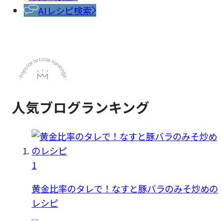
料
AIレシピ検索
人気ブログランキング
1
黄金比率のタレで！なすと豚バラのみそ炒めの
レシピ