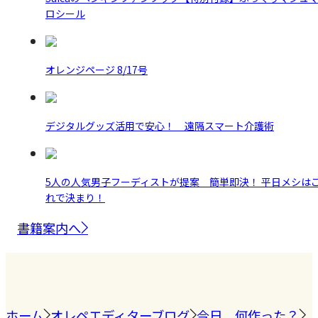
ロシール
オレンジページ 8/17号
デジタルグッズ活用で安心！ 遠隔スマート介護術
5人の人気男子フーディストが提案 簡単即決！ 平日メシは
れで決まり！
書籍案内へ
ホーム
オレペエディターブログ
今日、何作った？