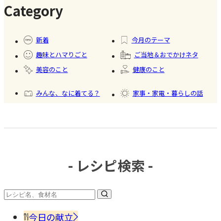
Category
#暮ら
#自家
#冷凍
#健康
し
製フ
食品
新着
今月のテーマ
ード
趣味とハマりごと
ご当地＆おでかけネタ
#かき
美容のこと
健康のこと
氷
みんな、なに着てる？
家事・家電・暮らしの話
おいしいもの発見
今日、何作った？
- レシピ検索 -
#調味
料・
香辛
今日の献立