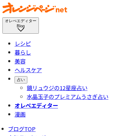
オレぺエディター
Blog
レシピ
暮らし
美容
ヘルスケア
占い
鏡リュウジの12星座占い
水晶玉子のプレミアムうさぎ占い
オレペエディター
漫画
ブログTOP