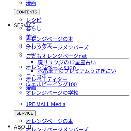
漫画
CONTENTS
レシピ
SERVICE
暮らし
美容
オレンジページの本
ヘルスケア
オレンジページメンバーズ
占い
こどもオレンジページnet
鏡リュウジの12星座占い
オレンジページ shop
水晶玉子のプレミアムうさぎ占い
コトラボ
オレペエディター
ウェルビーイング100
漫画
オレンジページの学校
JRE MALL Media
SERVICE
オレンジページの本
ABOUT
オレンジページメンバーズ