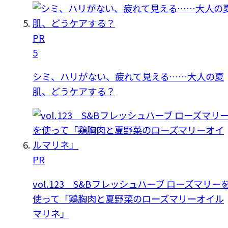
PR
5
シミ、ハリがない、疲れて見える……大人の夏
肌、どうケアする？
PR
vol.123 S&Bフレッシュハーブ ローズマリー
使って「鶏胸肉と夏野菜のローズマリーオイル
マリネ」