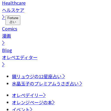
Healthcare
ヘルスケア
Fortune
占い
Comics
漫画
Blog
オレペエディター
鏡リュウジの12星座占い
水晶玉子のプレミアムうさぎ占い
オレペデイリー
オレンジページの本
イベント