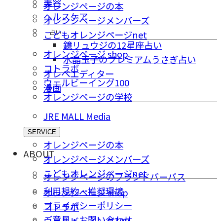
美容
オレンジページの本
ヘルスケア
オレンジページメンバーズ
占い
こどもオレンジページnet
鏡リュウジの12星座占い
オレンジページ shop
水晶玉子のプレミアムうさぎ占い
コトラボ
オレペエディター
ウェルビーイング100
漫画
オレンジページの学校
JRE MALL Media
SERVICE
オレンジページの本
ABOUT
オレンジページメンバーズ
こどもオレンジページnet
オレンジページのブランドパーパス
利用規約・推奨環境
オレンジページ shop
プライバシーポリシー
コトラボ
ご意⾒・お問い合わせ
ウェルビーイング100