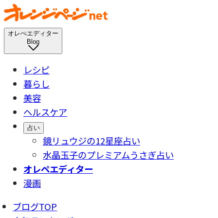
オレぺエディター
Blog
レシピ
暮らし
美容
ヘルスケア
占い
鏡リュウジの12星座占い
水晶玉子のプレミアムうさぎ占い
オレペエディター
漫画
ブログTOP