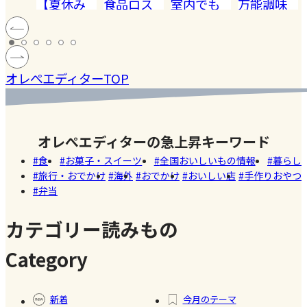
【夏休み
食品ロス
室内でも
万能調味
ドル
の学童弁
がほぼゼ
キケン!! 愛
料【塩レ
い
当】小学
ロに。わ
猫ハン
モン】を
#お弁
#SDGS
#健康
#レモ
ング
生ママの
が家の暮
ナ、蓄積
仕込んで
#ファ
当
ン
オレぺエディターTOP
］
リアルな
らしを変
性熱中症
みた！
ッシ
お弁当事
えた真空
でダウン
ョン
情を大公
保存容器
しまし
オレぺエディターの急上昇キーワード
開
「VAKUEN（バ
た。
食
お菓子・スイーツ
全国おいしいもの情報
暮らし
ークエ
旅行・おでかけ
海外
おでかけ
おいしい店
手作りおやつ
ン）」
弁当
カテゴリー読みもの
Category
#冷凍
#食材
#暮ら
#自家
#健康
食品
保存
し
製フ
新着
今月のテーマ