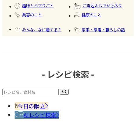
ード
趣味とハマりごと
ご当地＆おでかけネタ
美容のこと
健康のこと
みんな、なに着てる？
家事・家電・暮らしの話
おいしいもの発見
今日、何作った？
- レシピ検索 -
#調味
料・
香辛
今日の献立
料
AIレシピ検索