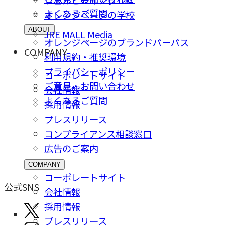
よくあるご質問
オレンジページの学校
ABOUT
JRE MALL Media
オレンジページのブランドパーパス
COMPANY
利用規約・推奨環境
プライバシーポリシー
コーポレートサイト
ご意⾒・お問い合わせ
会社情報
よくあるご質問
採⽤情報
プレスリリース
コンプライアンス相談窓⼝
広告のご案内
COMPANY
コーポレートサイト
公式SNS
会社情報
採⽤情報
プレスリリース