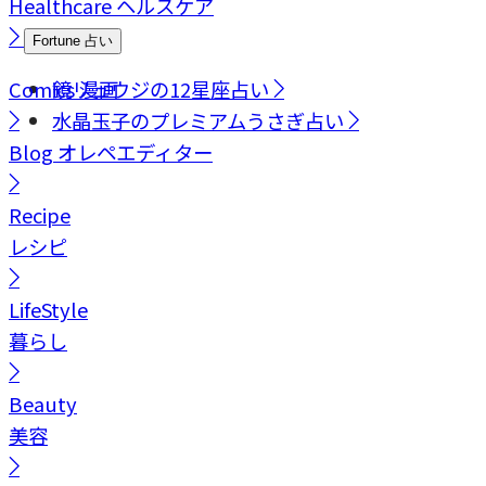
Healthcare
ヘルスケア
Fortune
占い
Comics
鏡リュウジの12星座占い
漫画
水晶玉子のプレミアムうさぎ占い
Blog
オレペエディター
Recipe
レシピ
LifeStyle
暮らし
Beauty
美容