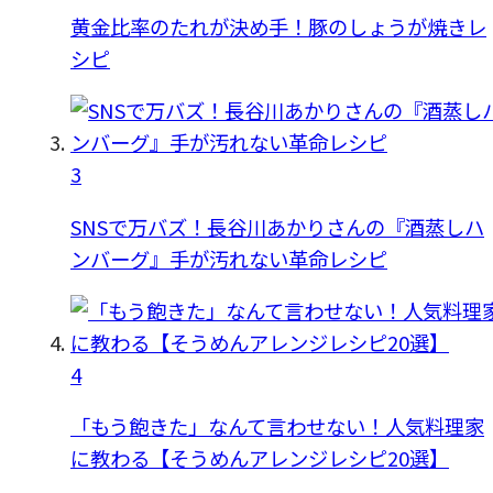
黄金比率のたれが決め手！豚のしょうが焼きレ
シピ
3
SNSで万バズ！長谷川あかりさんの『酒蒸しハ
ンバーグ』手が汚れない革命レシピ
4
「もう飽きた」なんて言わせない！人気料理家
に教わる【そうめんアレンジレシピ20選】