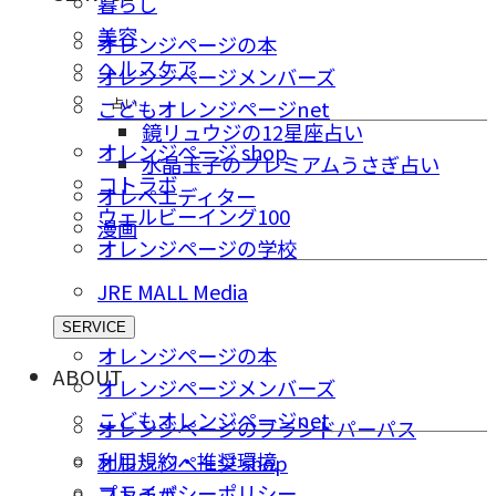
暮らし
美容
オレンジページの本
ヘルスケア
オレンジページメンバーズ
占い
こどもオレンジページnet
鏡リュウジの12星座占い
オレンジページ shop
水晶玉子のプレミアムうさぎ占い
コトラボ
オレペエディター
ウェルビーイング100
漫画
オレンジページの学校
JRE MALL Media
SERVICE
オレンジページの本
ABOUT
オレンジページメンバーズ
こどもオレンジページnet
オレンジページのブランドパーパス
利用規約・推奨環境
オレンジページ shop
プライバシーポリシー
コトラボ