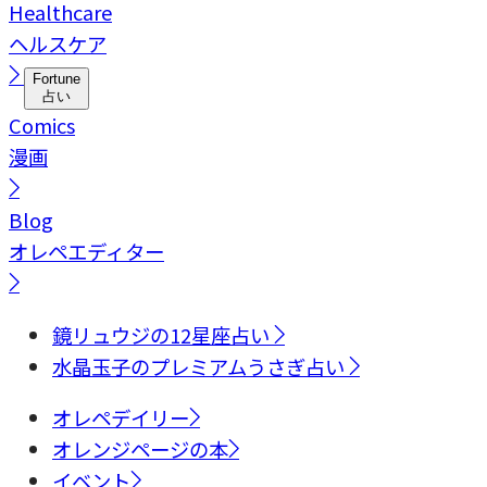
Healthcare
ヘルスケア
Fortune
占い
Comics
漫画
Blog
オレペエディター
鏡リュウジの12星座占い
水晶玉子のプレミアムうさぎ占い
オレペデイリー
オレンジページの本
イベント