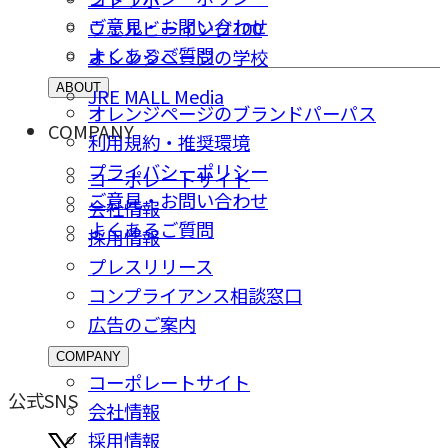
ご意⾒・お問い合わせ
ウェルビーイング100
よくあるご質問
オレンジページの学校
ABOUT
JRE MALL Media
オレンジページのブランドパーパス
COMPANY
利用規約・推奨環境
プライバシーポリシー
コーポレートサイト
ご意⾒・お問い合わせ
会社情報
よくあるご質問
採⽤情報
プレスリリース
コンプライアンス相談窓⼝
広告のご案内
COMPANY
コーポレートサイト
公式SNS
会社情報
採⽤情報