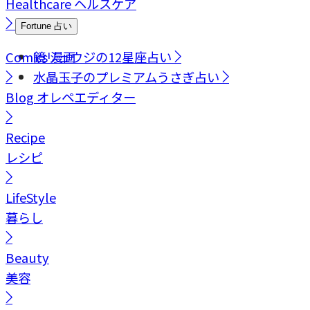
Healthcare
ヘルスケア
Fortune
占い
Comics
鏡リュウジの12星座占い
漫画
水晶玉子のプレミアムうさぎ占い
Blog
オレペエディター
Recipe
レシピ
LifeStyle
暮らし
Beauty
美容