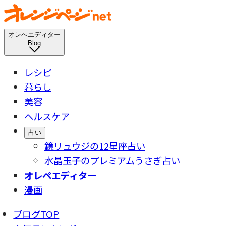
オレぺエディター
Blog
レシピ
暮らし
美容
ヘルスケア
占い
鏡リュウジの12星座占い
水晶玉子のプレミアムうさぎ占い
オレペエディター
漫画
ブログTOP