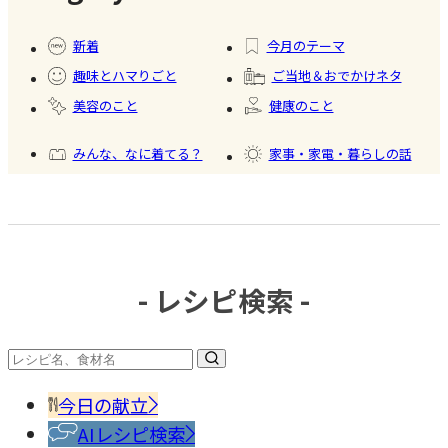
#食材
#暮ら
#自家
#健康
保存
し
製フ
新着
今月のテーマ
ード
趣味とハマりごと
ご当地＆おでかけネタ
#かき
美容のこと
健康のこと
氷
みんな、なに着てる？
家事・家電・暮らしの話
おいしいもの発見
今日、何作った？
- レシピ検索 -
#調味
料・
香辛
今日の献立
料
AIレシピ検索