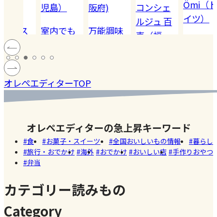
Ömi（ド
児島）
阪府)
コンシェ
イツ）
ルジュ 百
ロス
室内でも
万能調味
恵（福
ハードル
ぼゼ
キケン!! 愛
料【塩レ
岡）
の高い
。わ
猫ハン
モン】を
#SDGS
#健康
#レモ
［サング
の暮
ナ、蓄積
仕込んで
マツコの
#ファ
ン
オレぺエディターTOP
ラス］
を変
性熱中症
みた！
知らない
ッシ
真空
でダウン
世界でも
ョン
#おい
容器
しまし
紹介され
しい
オレぺエディターの急上昇キーワード
KUEN（バ
た。
た!珍しく
店
食
お菓子・スイーツ
全国おいしいもの情報
暮らし
エ
て美味し
旅行・おでかけ
海外
おでかけ
おいしい店
手作りおやつ
」
いかき氷
弁当
名店【夏
のスイー
カテゴリー読みもの
ツ商品】
Category