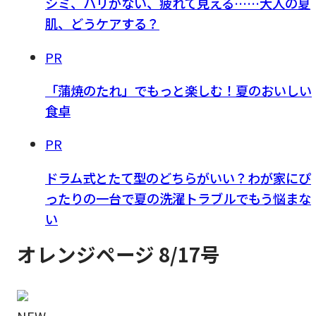
シミ、ハリがない、疲れて見える……大人の夏
肌、どうケアする？
PR
「蒲焼のたれ」でもっと楽しむ！夏のおいしい
食卓
PR
ドラム式とたて型のどちらがいい？わが家にぴ
ったりの一台で夏の洗濯トラブルでもう悩まな
い
オレンジページ 8/17号
NEW