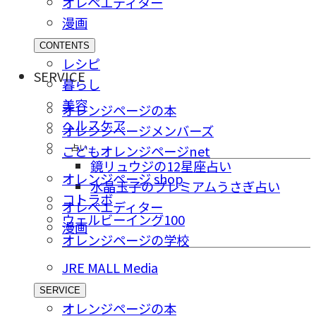
オレペエディター
漫画
CONTENTS
レシピ
SERVICE
暮らし
美容
オレンジページの本
ヘルスケア
オレンジページメンバーズ
占い
こどもオレンジページnet
鏡リュウジの12星座占い
オレンジページ shop
水晶玉子のプレミアムうさぎ占い
コトラボ
オレペエディター
ウェルビーイング100
漫画
オレンジページの学校
JRE MALL Media
SERVICE
オレンジページの本