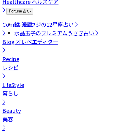
Healthcare
ヘルスケア
Fortune
占い
Comics
鏡リュウジの12星座占い
漫画
水晶玉子のプレミアムうさぎ占い
Blog
オレペエディター
Recipe
レシピ
LifeStyle
暮らし
Beauty
美容