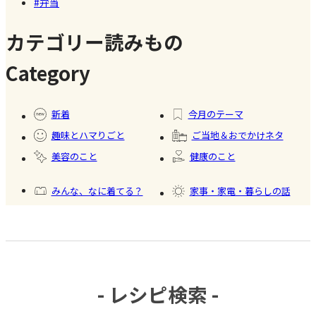
弁当
名店【夏
のスイー
カテゴリー読みもの
ツ商品】
Category
#暮ら
#自家
#冷凍
#健康
し
製フ
食品
新着
今月のテーマ
ード
趣味とハマりごと
ご当地＆おでかけネタ
#かき
美容のこと
健康のこと
氷
みんな、なに着てる？
家事・家電・暮らしの話
おいしいもの発見
今日、何作った？
- レシピ検索 -