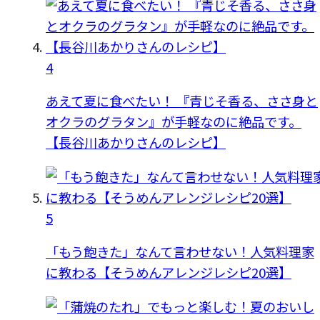
4
あえて夏に食べたい！ 『青じそ香る、ささ身と
オクラのグラタン』が手軽なのに絶品です。
【長谷川あかりさんのレシピ】
5
「もう飽きた」なんて言わせない！人気料理家
に教わる【そうめんアレンジレシピ20選】