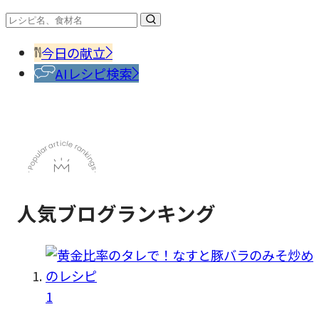
#調味
料・
香辛
今日の献立
料
AIレシピ検索
人気ブログランキング
1