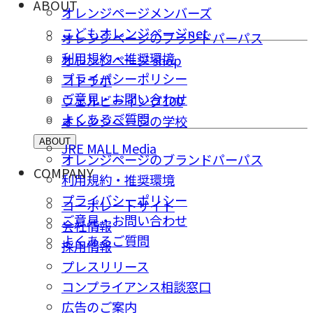
ABOUT
オレンジページメンバーズ
こどもオレンジページnet
オレンジページのブランドパーパス
利用規約・推奨環境
オレンジページ shop
プライバシーポリシー
コトラボ
ご意⾒・お問い合わせ
ウェルビーイング100
よくあるご質問
オレンジページの学校
ABOUT
JRE MALL Media
オレンジページのブランドパーパス
COMPANY
利用規約・推奨環境
プライバシーポリシー
コーポレートサイト
ご意⾒・お問い合わせ
会社情報
よくあるご質問
採⽤情報
プレスリリース
コンプライアンス相談窓⼝
広告のご案内