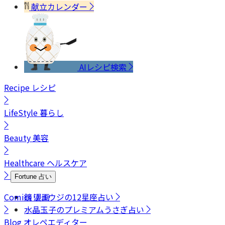
献立カレンダー
AIレシピ検索
Recipe
レシピ
LifeStyle
暮らし
Beauty
美容
Healthcare
ヘルスケア
Fortune
占い
Comics
鏡リュウジの12星座占い
漫画
水晶玉子のプレミアムうさぎ占い
Blog
オレペエディター