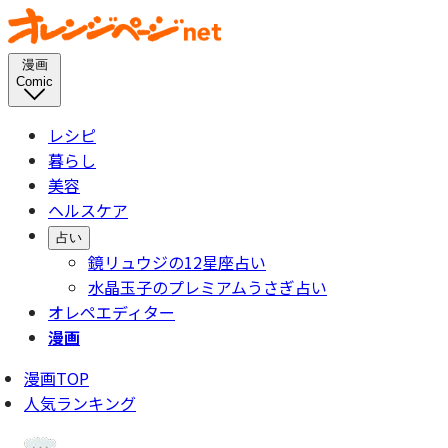
漫画
Comic
レシピ
暮らし
美容
ヘルスケア
占い
鏡リュウジの12星座占い
水晶玉子のプレミアムうさぎ占い
オレペエディター
漫画
漫画TOP
人気ランキング