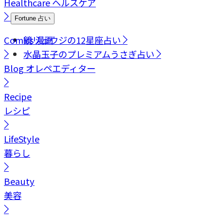
Healthcare
ヘルスケア
Fortune
占い
Comics
鏡リュウジの12星座占い
漫画
水晶玉子のプレミアムうさぎ占い
Blog
オレペエディター
Recipe
レシピ
LifeStyle
暮らし
Beauty
美容