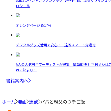
Suicaのペンギンファンブック【特別付録】ぷっくりマシュ
ロシール
オレンジページ 8/17号
デジタルグッズ活用で安心！ 遠隔スマート介護術
5人の人気男子フーディストが提案 簡単即決！ 平日メシは
れで決まり！
書籍案内へ
ホーム
漫画
連載
パパと親父のウチご飯