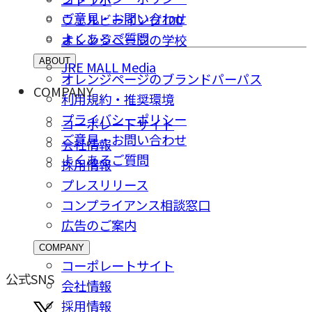
ご意⾒・お問い合わせ
ウェルビーイング100
よくあるご質問
オレンジページの学校
ABOUT
JRE MALL Media
オレンジページのブランドパーパス
COMPANY
利用規約・推奨環境
プライバシーポリシー
コーポレートサイト
ご意⾒・お問い合わせ
会社情報
よくあるご質問
採⽤情報
プレスリリース
コンプライアンス相談窓⼝
広告のご案内
COMPANY
コーポレートサイト
公式SNS
会社情報
採⽤情報