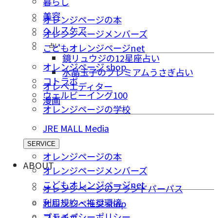
暮らし
美容
オレンジページの本
ヘルスケア
オレンジページメンバーズ
占い
こどもオレンジページnet
鏡リュウジの12星座占い
オレンジページ shop
水晶玉子のプレミアムうさぎ占い
コトラボ
オレペエディター
ウェルビーイング100
漫画
オレンジページの学校
JRE MALL Media
SERVICE
オレンジページの本
ABOUT
オレンジページメンバーズ
こどもオレンジページnet
オレンジページのブランドパーパス
利用規約・推奨環境
オレンジページ shop
プライバシーポリシー
コトラボ