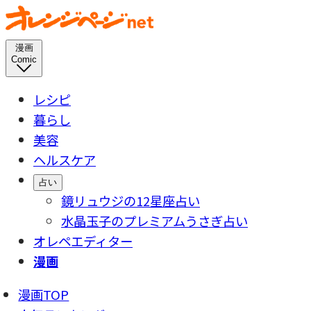
漫画
Comic
レシピ
暮らし
美容
ヘルスケア
占い
鏡リュウジの12星座占い
水晶玉子のプレミアムうさぎ占い
オレペエディター
漫画
漫画TOP