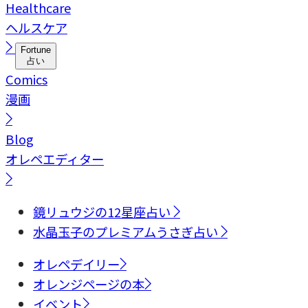
Healthcare
ヘルスケア
Fortune
占い
Comics
漫画
Blog
オレペエディター
鏡リュウジの12星座占い
水晶玉子のプレミアムうさぎ占い
オレペデイリー
オレンジページの本
イベント