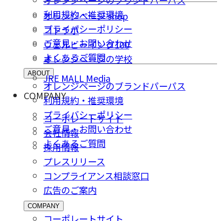
オレンジページのブランドパーパス
利用規約・推奨環境
オレンジページ shop
プライバシーポリシー
コトラボ
ご意⾒・お問い合わせ
ウェルビーイング100
よくあるご質問
オレンジページの学校
ABOUT
JRE MALL Media
オレンジページのブランドパーパス
COMPANY
利用規約・推奨環境
プライバシーポリシー
コーポレートサイト
ご意⾒・お問い合わせ
会社情報
よくあるご質問
採⽤情報
プレスリリース
コンプライアンス相談窓⼝
広告のご案内
COMPANY
コーポレートサイト