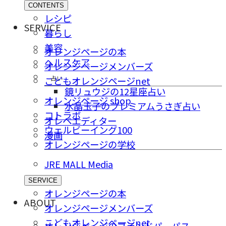
CONTENTS
レシピ
SERVICE
暮らし
美容
オレンジページの本
ヘルスケア
オレンジページメンバーズ
占い
こどもオレンジページnet
鏡リュウジの12星座占い
オレンジページ shop
水晶玉子のプレミアムうさぎ占い
コトラボ
オレペエディター
ウェルビーイング100
漫画
オレンジページの学校
JRE MALL Media
SERVICE
オレンジページの本
ABOUT
オレンジページメンバーズ
こどもオレンジページnet