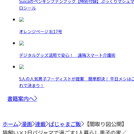
Suicaのペンギンファンブック【特別付録】ぷっくりマシュ
ロシール
オレンジページ 8/17号
デジタルグッズ活用で安心！ 遠隔スマート介護術
5人の人気男子フーディストが提案 簡単即決！ 平日メシは
れで決まり！
書籍案内へ
ホーム
漫画
連載
ぱじゃまご飯
【間取り図公開】
猫飼い×1日パジャマで過ごす1人暮らし男子の家／