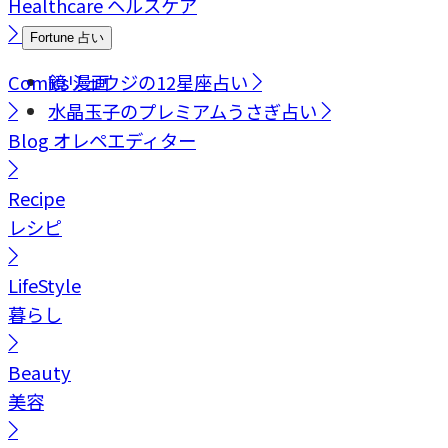
Healthcare
ヘルスケア
Fortune
占い
Comics
鏡リュウジの12星座占い
漫画
水晶玉子のプレミアムうさぎ占い
Blog
オレペエディター
Recipe
レシピ
LifeStyle
暮らし
Beauty
美容