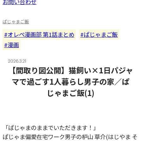
お問い合わせ
ぱじゃまご飯
オレペ漫画部 第1話まとめ
ぱじゃまご飯
漫画
2026.3.21
【間取り図公開】猫飼い×1日パジャ
マで過ごす1人暮らし男子の家／ぱ
じゃまご飯(1)
「ぱじゃまのままでいただきます！」
ぱじゃま偏愛在宅ワーク男子の枦山 草介(はじやま そ