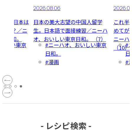
2026.08.06
2026.0
まで
日本は
日本の美大志望の中国人留学
これ半
するの？／ニ
生。日本語で面接練習／ニーハ
めてが
東京日和。
オ、おいしい東京日和。 （7）
ニーハ
おいしい東京
#ニーハオ、おいしい東京
#
（10）
日和。
日
#漫画
#
- レシピ検索 -