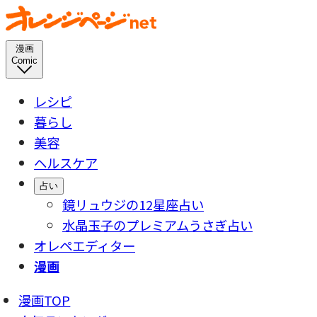
漫画
Comic
レシピ
暮らし
美容
ヘルスケア
占い
鏡リュウジの12星座占い
水晶玉子のプレミアムうさぎ占い
オレペエディター
漫画
漫画TOP