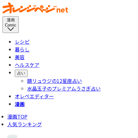
漫画
Comic
レシピ
暮らし
美容
ヘルスケア
占い
鏡リュウジの12星座占い
水晶玉子のプレミアムうさぎ占い
オレペエディター
漫画
漫画TOP
人気ランキング