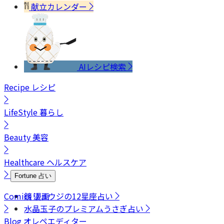
献立カレンダー
AIレシピ検索
Recipe
レシピ
LifeStyle
暮らし
Beauty
美容
Healthcare
ヘルスケア
Fortune
占い
Comics
鏡リュウジの12星座占い
漫画
水晶玉子のプレミアムうさぎ占い
Blog
オレペエディター