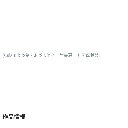
(C)藤川よつ葉・あづま笙子／竹書房 無断転載禁止
作品情報