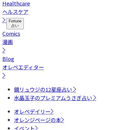
Healthcare
ヘルスケア
Fortune
占い
Comics
漫画
Blog
オレペエディター
鏡リュウジの12星座占い
水晶玉子のプレミアムうさぎ占い
オレペデイリー
オレンジページの本
イベント