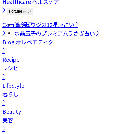
Healthcare
ヘルスケア
Fortune
占い
Comics
鏡リュウジの12星座占い
漫画
水晶玉子のプレミアムうさぎ占い
Blog
オレペエディター
Recipe
レシピ
LifeStyle
暮らし
Beauty
美容