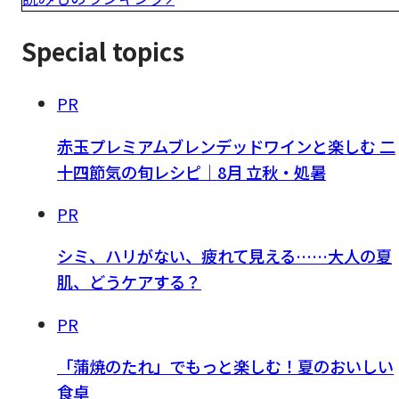
Special topics
PR
赤玉プレミアムブレンデッドワインと楽しむ 二
十四節気の旬レシピ｜8月 立秋・処暑
PR
シミ、ハリがない、疲れて見える……大人の夏
肌、どうケアする？
PR
「蒲焼のたれ」でもっと楽しむ！夏のおいしい
食卓