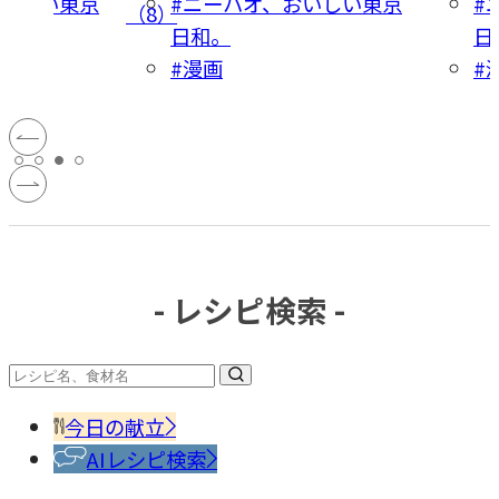
おいしい東京
#ニーハオ、おいしい東京
#
（8）
日和。
日
#漫画
#
- レシピ検索 -
今日の献立
AIレシピ検索