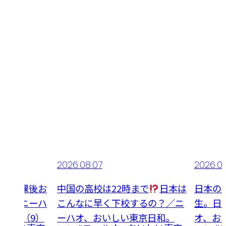
2026.08.07
2026.0
国の放課後お
中国の高校は22時まで
日本は
日本の
オズ／ニーハ
こんなに早く下校するの？／ニ
生。日
和。 （9）
ーハオ、おいしい東京日和。
オ、お