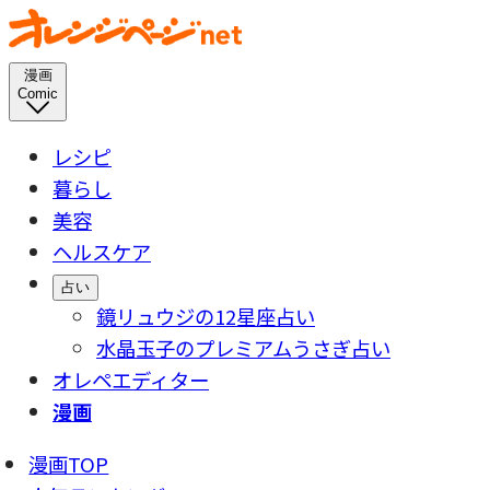
漫画
Comic
レシピ
暮らし
美容
ヘルスケア
占い
鏡リュウジの12星座占い
水晶玉子のプレミアムうさぎ占い
オレペエディター
漫画
漫画TOP