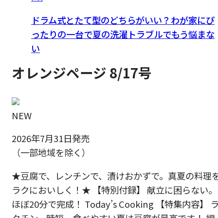
ドラム式とたて型のどちらがいい？わが家にぴ
ったりの一台で夏の洗濯トラブルでもう悩まな
い
オレンジページ 8/17号
NEW
2026年7月31日発売
（一部地域を除く）
★豆腐で、レンチンで、漬けおかずで。真夏の料理
ラクにおいしく！★ 【特別付録】 献立に困らない。
ほぼ20分で完成！ Today’s Cooking 【特集内容】 
クチン、時短、食べやすい夏は豆腐が最高です！ 編