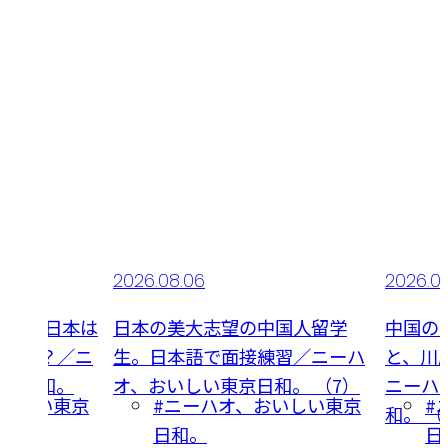
2026.08.05
2026.0
中国人留学
中国のココナッツミルクと煮卵
みんな
練習／ニーハ
と、川原で焼いたホンビノス／
やつジ
和。 （7）
ニーハオ、おいしい東京日
オ、お
おいしい東京
#ニーハオ、おいしい東京
#
和。 （6）
日和。
日