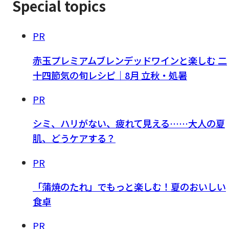
Special topics
PR
赤玉プレミアムブレンデッドワインと楽しむ 二
十四節気の旬レシピ｜8月 立秋・処暑
PR
シミ、ハリがない、疲れて見える……大人の夏
肌、どうケアする？
PR
「蒲焼のたれ」でもっと楽しむ！夏のおいしい
食卓
PR