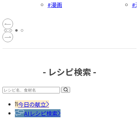
#漫画
#
- レシピ検索 -
今日の献立
AIレシピ検索