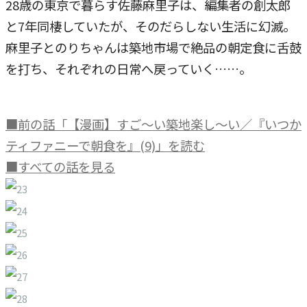
28歳の東京で暮らす佐藤麻里子は、編集者の創太郎
と7年同棲していたが、そのだらしない生活に幻滅。
麻里子とのりちゃんは築地市場で絶品の朝定食に舌鼓
を打ち、それぞれの日常へ戻っていく……。
■前の話「【漫画】すご～い築地楽し～い／『いつか
ティファニーで朝食を』(9)」を読む
■すべての話を見る