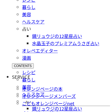
暮らし
美容
ヘルスケア
占い
鏡リュウジの12星座占い
水晶玉子のプレミアムうさぎ占い
オレペエディター
漫画
CONTENTS
レシピ
SERVICE
暮らし
美容
オレンジページの本
ヘルスケア
オレンジページメンバーズ
占い
こどもオレンジページnet
鏡リュウジの12星座占い