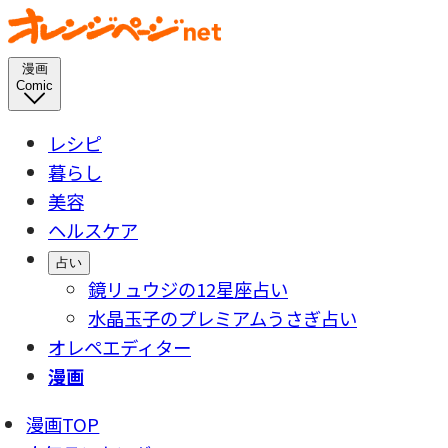
漫画
Comic
レシピ
暮らし
美容
ヘルスケア
占い
鏡リュウジの12星座占い
水晶玉子のプレミアムうさぎ占い
オレペエディター
漫画
漫画TOP