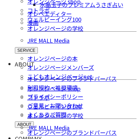
オレンジページ shop
水晶玉子のプレミアムうさぎ占い
コトラボ
オレペエディター
ウェルビーイング100
漫画
オレンジページの学校
JRE MALL Media
SERVICE
オレンジページの本
ABOUT
オレンジページメンバーズ
こどもオレンジページnet
オレンジページのブランドパーパス
利用規約・推奨環境
オレンジページ shop
プライバシーポリシー
コトラボ
ご意⾒・お問い合わせ
ウェルビーイング100
よくあるご質問
オレンジページの学校
ABOUT
JRE MALL Media
オレンジページのブランドパーパス
COMPANY