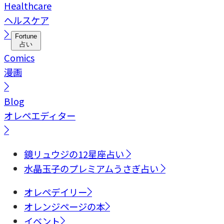
Healthcare
ヘルスケア
Fortune
占い
Comics
漫画
Blog
オレペエディター
鏡リュウジの12星座占い
水晶玉子のプレミアムうさぎ占い
オレペデイリー
オレンジページの本
イベント