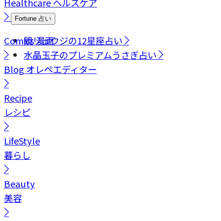
Healthcare
ヘルスケア
Fortune
占い
Comics
鏡リュウジの12星座占い
漫画
水晶玉子のプレミアムうさぎ占い
Blog
オレペエディター
Recipe
レシピ
LifeStyle
暮らし
Beauty
美容