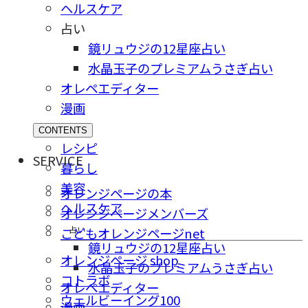
ヘルスケア
占い
鏡リュウジの12星座占い
水晶玉子のプレミアムうさぎ占い
オレペエディター
漫画
CONTENTS
レシピ
SERVICE
暮らし
美容
オレンジページの本
ヘルスケア
オレンジページメンバーズ
占い
こどもオレンジページnet
鏡リュウジの12星座占い
オレンジページ shop
水晶玉子のプレミアムうさぎ占い
コトラボ
オレペエディター
ウェルビーイング100
漫画