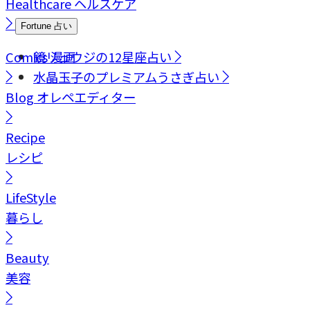
Healthcare
ヘルスケア
Fortune
占い
Comics
鏡リュウジの12星座占い
漫画
水晶玉子のプレミアムうさぎ占い
Blog
オレペエディター
Recipe
レシピ
LifeStyle
暮らし
Beauty
美容