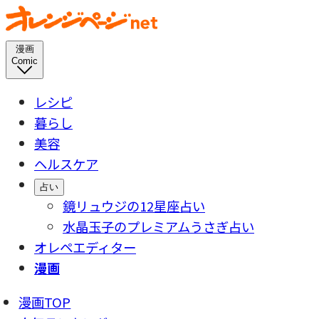
漫画
Comic
レシピ
暮らし
美容
ヘルスケア
占い
鏡リュウジの12星座占い
水晶玉子のプレミアムうさぎ占い
オレペエディター
漫画
漫画TOP