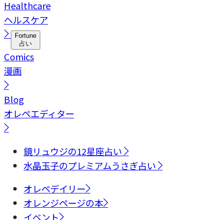
Healthcare
ヘルスケア
Fortune
占い
Comics
漫画
Blog
オレペエディター
鏡リュウジの12星座占い
水晶玉子のプレミアムうさぎ占い
オレペデイリー
オレンジページの本
イベント