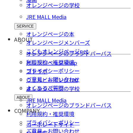
オレンジページの学校
JRE MALL Media
SERVICE
オレンジページの本
ABOUT
オレンジページメンバーズ
こどもオレンジページnet
オレンジページのブランドパーパス
利用規約・推奨環境
オレンジページ shop
プライバシーポリシー
コトラボ
ご意⾒・お問い合わせ
ウェルビーイング100
よくあるご質問
オレンジページの学校
ABOUT
JRE MALL Media
オレンジページのブランドパーパス
COMPANY
利用規約・推奨環境
プライバシーポリシー
コーポレートサイト
ご意⾒・お問い合わせ