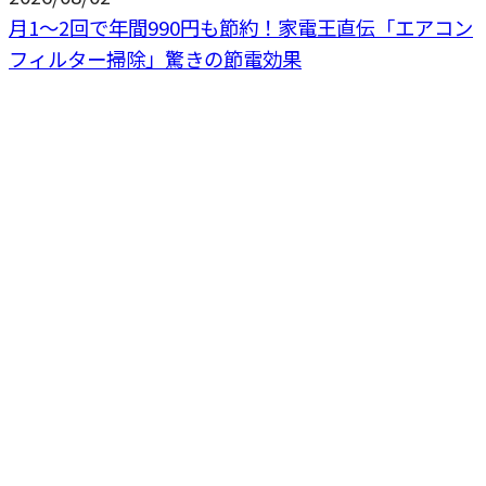
月1〜2回で年間990円も節約！家電王直伝「エアコン
フィルター掃除」驚きの節電効果