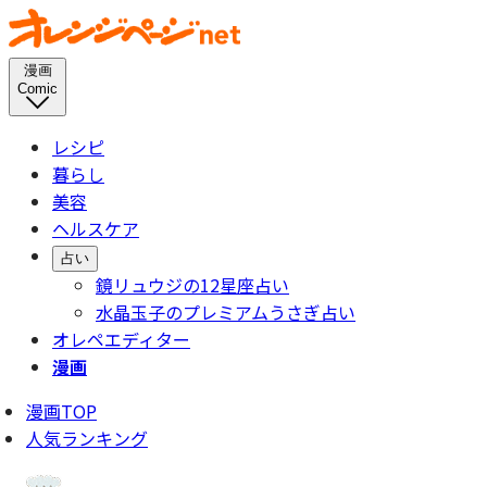
漫画
Comic
レシピ
暮らし
美容
ヘルスケア
占い
鏡リュウジの12星座占い
水晶玉子のプレミアムうさぎ占い
オレペエディター
漫画
漫画TOP
人気ランキング