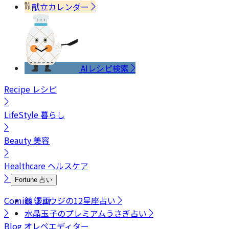
献立カレンダー
AIレシピ検索
Recipe
レシピ
LifeStyle
暮らし
Beauty
美容
Healthcare
ヘルスケア
Fortune
占い
Comics
鏡リュウジの12星座占い
漫画
水晶玉子のプレミアムうさぎ占い
Blog
オレペエディター