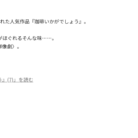
された人気作品『珈琲いかがでしょう』。
がほぐれるそんな味……。
群像劇〉。
』(7)」を読む