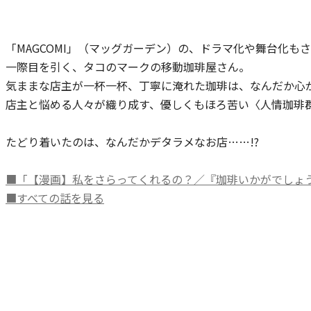
「MAGCOMI」（マッグガーデン）の、ドラマ化や舞台化も
一際目を引く、タコのマークの移動珈琲屋さん。
気ままな店主が一杯一杯、丁寧に淹れた珈琲は、なんだか心
店主と悩める人々が織り成す、優しくもほろ苦い〈人情珈琲
たどり着いたのは、なんだかデタラメなお店……!?
■「【漫画】私をさらってくれるの？／『珈琲いかがでしょう
■すべての話を見る