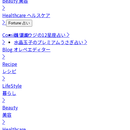
Beauty
美容
Healthcare
ヘルスケア
Fortune
占い
Comics
鏡リュウジの12星座占い
漫画
水晶玉子のプレミアムうさぎ占い
Blog
オレペエディター
Recipe
レシピ
LifeStyle
暮らし
Beauty
美容
Healthcare