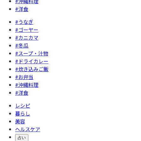
#沖縄料理
#洋食
#うなぎ
#ゴーヤー
#カニカマ
#冬瓜
#スープ・汁物
#ドライカレー
#炊き込みご飯
#お弁当
#沖縄料理
#洋食
レシピ
暮らし
美容
ヘルスケア
占い