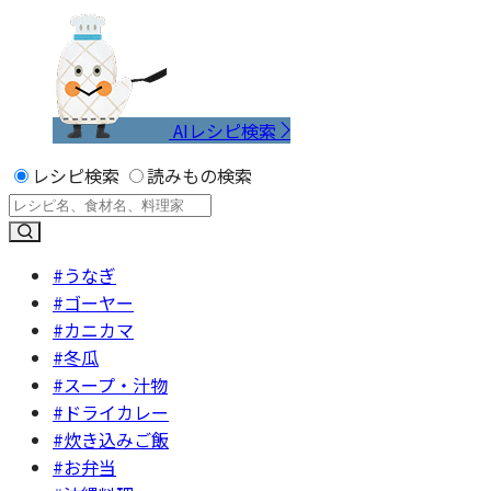
AIレシピ検索
レシピ検索
読みもの検索
#うなぎ
#ゴーヤー
#カニカマ
#冬瓜
#スープ・汁物
#ドライカレー
#炊き込みご飯
#お弁当