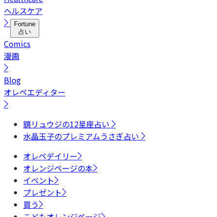
ヘルスケア
Fortune
占い
Comics
漫画
Blog
オレペエディター
鏡リュウジの12星座占い
水晶玉子のプレミアムうさぎ占い
オレペデイリー
オレンジページの本
イベント
プレゼント
買う
こどもオレンジページ