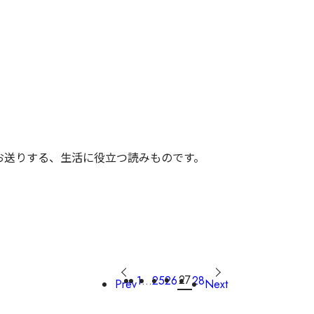
がお送りする、生活に役立つ読みものです。
27
1
…
25
26
28
Prev
Next