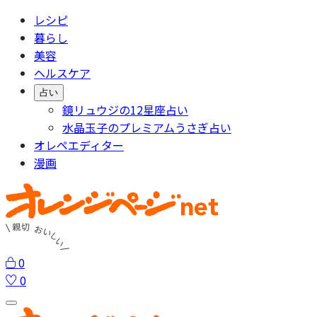
レシピ
暮らし
美容
ヘルスケア
占い
鏡リュウジの12星座占い
水晶玉子のプレミアムうさぎ占い
オレペエディター
漫画
0
0