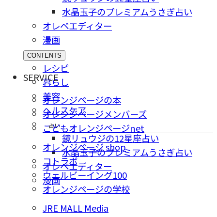
水晶玉子のプレミアムうさぎ占い
オレペエディター
漫画
CONTENTS
レシピ
SERVICE
暮らし
美容
オレンジページの本
ヘルスケア
オレンジページメンバーズ
占い
こどもオレンジページnet
鏡リュウジの12星座占い
オレンジページ shop
水晶玉子のプレミアムうさぎ占い
コトラボ
オレペエディター
ウェルビーイング100
漫画
オレンジページの学校
JRE MALL Media