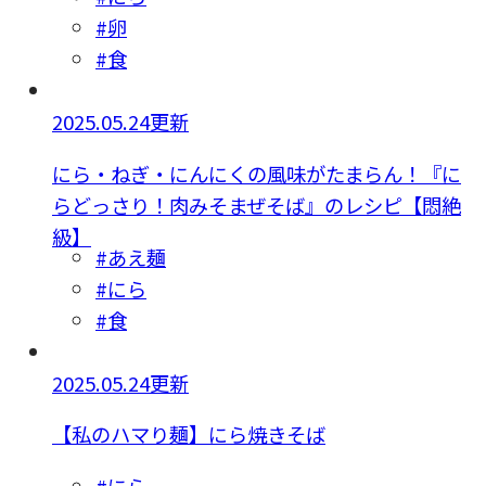
#卵
#食
2025.05.24更新
にら・ねぎ・にんにくの風味がたまらん！『に
らどっさり！肉みそまぜそば』のレシピ【悶絶
級】
#あえ麺
#にら
#食
2025.05.24更新
【私のハマり麺】にら焼きそば
#にら