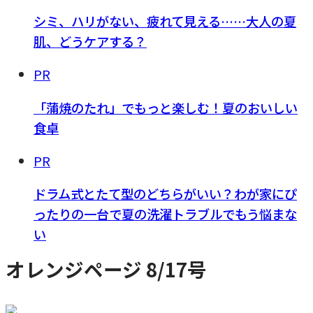
シミ、ハリがない、疲れて見える……大人の夏
肌、どうケアする？
PR
「蒲焼のたれ」でもっと楽しむ！夏のおいしい
食卓
PR
ドラム式とたて型のどちらがいい？わが家にぴ
ったりの一台で夏の洗濯トラブルでもう悩まな
い
オレンジページ 8/17号