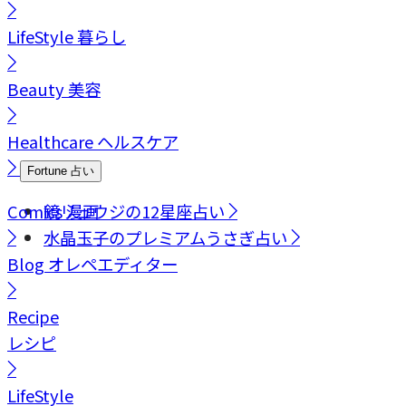
LifeStyle
暮らし
Beauty
美容
Healthcare
ヘルスケア
Fortune
占い
Comics
鏡リュウジの12星座占い
漫画
水晶玉子のプレミアムうさぎ占い
Blog
オレペエディター
Recipe
レシピ
LifeStyle