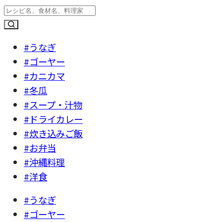
#うなぎ
#ゴーヤー
#カニカマ
#冬瓜
#スープ・汁物
#ドライカレー
#炊き込みご飯
#お弁当
#沖縄料理
#洋食
#うなぎ
#ゴーヤー