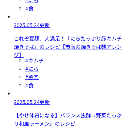
#食
2025.05.24更新
これぞ夏麺、大満足！『にらたっぷり豚キムチ
焼きそば』のレシピ【市販の焼きそば麺アレン
ジ】
#キムチ
#にら
#豚肉
#食
2025.05.24更新
【やせ体質になる】バランス抜群『野菜たっぷ
り和風ラーメン』のレシピ