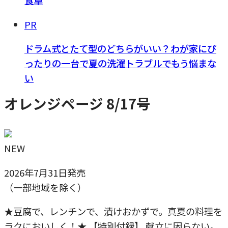
食卓
PR
ドラム式とたて型のどちらがいい？わが家にぴ
ったりの一台で夏の洗濯トラブルでもう悩まな
い
オレンジページ 8/17号
NEW
2026年7月31日発売
（一部地域を除く）
★豆腐で、レンチンで、漬けおかずで。真夏の料理を
ラクにおいしく！★ 【特別付録】 献立に困らない。