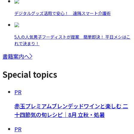
デジタルグッズ活用で安心！ 遠隔スマート介護術
5人の人気男子フーディストが提案 簡単即決！ 平日メシはこ
れで決まり！
書籍案内へ
Special topics
PR
赤玉プレミアムブレンデッドワインと楽しむ 二
十四節気の旬レシピ｜8月 立秋・処暑
PR