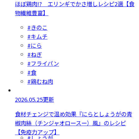
ほぼ鶏肉!? エリンギでかさ増しレシピ2選【食
物繊維豊富】
#きのこ
#キムチ
#にら
#ねぎ
#フライパン
#食
#鶏むね肉
2026.05.25更新
食材チェンジで温め効果『にらとしょうがの青
椒肉絲（チンジャオロースー）風』のレシピ
【免疫力アップ】
#しょうが