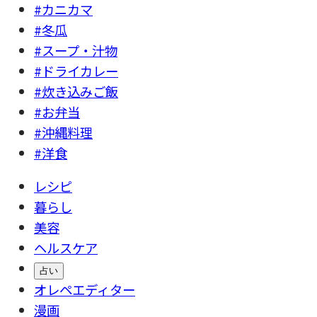
#カニカマ
#冬瓜
#スープ・汁物
#ドライカレー
#炊き込みご飯
#お弁当
#沖縄料理
#洋食
レシピ
暮らし
美容
ヘルスケア
占い
オレペエディター
漫画