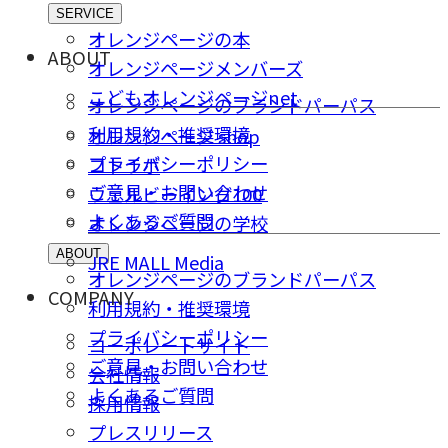
SERVICE
オレンジページの本
ABOUT
オレンジページメンバーズ
こどもオレンジページnet
オレンジページのブランドパーパス
利用規約・推奨環境
オレンジページ shop
プライバシーポリシー
コトラボ
ご意⾒・お問い合わせ
ウェルビーイング100
よくあるご質問
オレンジページの学校
ABOUT
JRE MALL Media
オレンジページのブランドパーパス
COMPANY
利用規約・推奨環境
プライバシーポリシー
コーポレートサイト
ご意⾒・お問い合わせ
会社情報
よくあるご質問
採⽤情報
プレスリリース