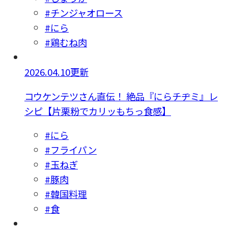
#チンジャオロース
#にら
#鶏むね肉
2026.04.10更新
コウケンテツさん直伝！ 絶品『にらチヂミ』レ
シピ【片栗粉でカリッもちっ食感】
#にら
#フライパン
#玉ねぎ
#豚肉
#韓国料理
#食