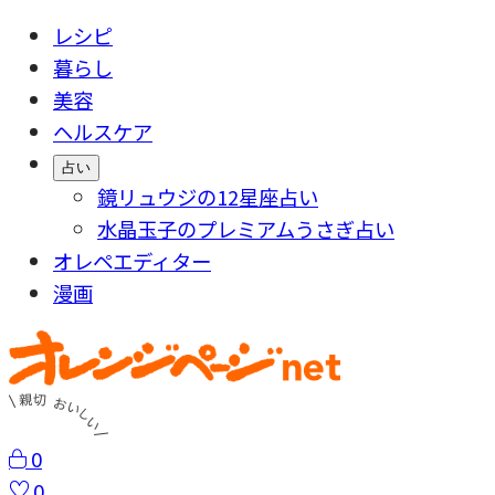
レシピ
暮らし
美容
ヘルスケア
占い
鏡リュウジの12星座占い
水晶玉子のプレミアムうさぎ占い
オレペエディター
漫画
0
0