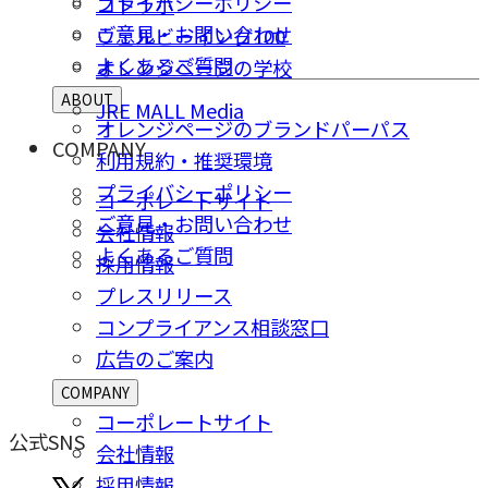
プライバシーポリシー
コトラボ
ご意⾒・お問い合わせ
ウェルビーイング100
よくあるご質問
オレンジページの学校
ABOUT
JRE MALL Media
オレンジページのブランドパーパス
COMPANY
利用規約・推奨環境
プライバシーポリシー
コーポレートサイト
ご意⾒・お問い合わせ
会社情報
よくあるご質問
採⽤情報
プレスリリース
コンプライアンス相談窓⼝
広告のご案内
COMPANY
コーポレートサイト
公式SNS
会社情報
採⽤情報