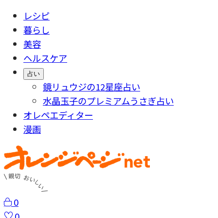
レシピ
暮らし
美容
ヘルスケア
占い
鏡リュウジの12星座占い
水晶玉子のプレミアムうさぎ占い
オレペエディター
漫画
0
0