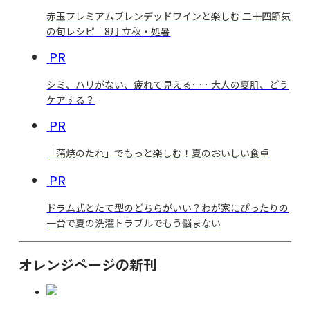
赤玉プレミアムブレンデッドワインと楽しむ 二十四節気
の旬レシピ｜8月 立秋・処暑
PR
シミ、ハリがない、疲れて見える……大人の夏肌、どう
ケアする？
PR
「蒲焼のたれ」でもっと楽しむ！夏のおいしい食卓
PR
ドラム式とたて型のどちらがいい？わが家にぴったりの
一台で夏の洗濯トラブルでもう悩まない
オレンジページの新刊