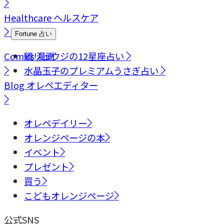
Healthcare
ヘルスケア
Fortune
占い
Comics
鏡リュウジの12星座占い
漫画
水晶玉子のプレミアムうさぎ占い
Blog
オレペエディター
オレペデイリー
オレンジページの本
イベント
プレゼント
買う
こどもオレンジページ
公式SNS