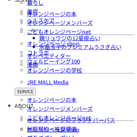
暮らし
美容
オレンジページの本
ヘルスケア
オレンジページメンバーズ
占い
こどもオレンジページnet
鏡リュウジの12星座占い
オレンジページ shop
水晶玉子のプレミアムうさぎ占い
コトラボ
オレペエディター
ウェルビーイング100
漫画
オレンジページの学校
JRE MALL Media
SERVICE
オレンジページの本
ABOUT
オレンジページメンバーズ
こどもオレンジページnet
オレンジページのブランドパーパス
利用規約・推奨環境
オレンジページ shop