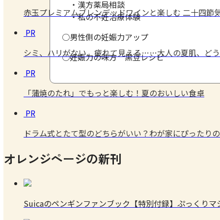
・漢方薬局相談
赤玉プレミアムブレンデッドワインと楽しむ 二十四節気
・私の不妊治療体験
PR
○男性側の妊娠力アップ
シミ、ハリがない、疲れて見える……大人の夏肌、どう
○妊娠力の味方 黒豆レシピ
PR
「蒲焼のたれ」でもっと楽しむ！夏のおいしい食卓
PR
ドラム式とたて型のどちらがいい？わが家にぴったりの
オレンジページの新刊
Suicaのペンギンファンブック【特別付録】ぷっくり