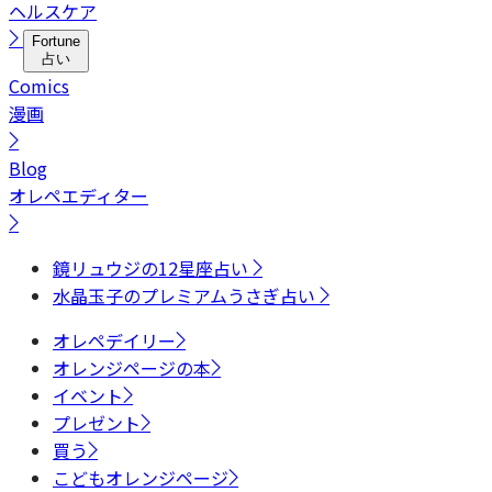
ヘルスケア
Fortune
占い
Comics
漫画
Blog
オレペエディター
鏡リュウジの12星座占い
水晶玉子のプレミアムうさぎ占い
オレペデイリー
オレンジページの本
イベント
プレゼント
買う
こどもオレンジページ