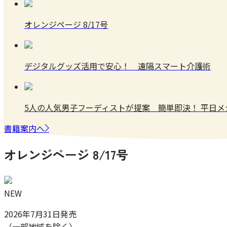
オレンジページ 8/17号
デジタルグッズ活用で安心！ 遠隔スマート介護術
5人の人気男子フーディストが提案 簡単即決！ 平日
書籍案内へ
オレンジページ 8/17号
NEW
2026年7月31日発売
（一部地域を除く）