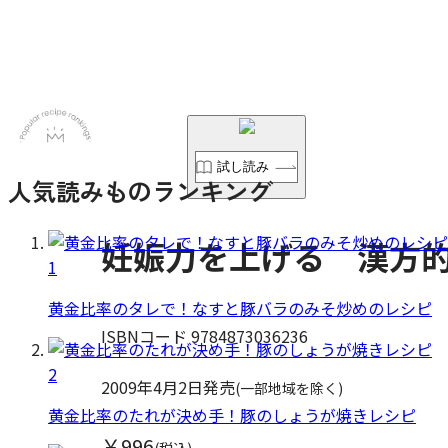
試し読み
人気読みものランキング
妊娠力を上げる 漢方
1
黄金比率のタレで！なすと豚バラのみそ炒めのレシピ
ISBNコード 9784873036236
2
2009年4月2日発売
(一部地域を除く)
黄金比率のたれが決め手！豚のしょうが焼きレシピ
￥996