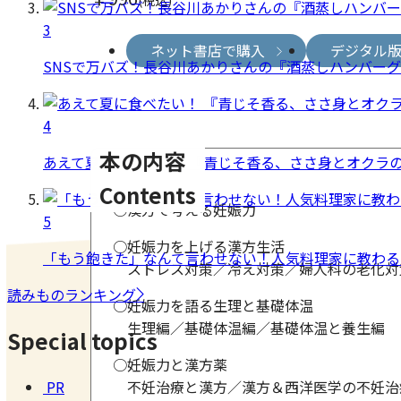
(税込)
3
ネット書店で購入
デジタル
SNSで万バズ！長谷川あかりさんの『酒蒸しハンバー
4
本の内容
あえて夏に食べたい！ 『青じそ香る、ささ身とオクラ
Contents
○漢方で考える妊娠力
5
○妊娠力を上げる漢方生活
「もう飽きた」なんて言わせない！人気料理家に教わる
ストレス対策／冷え対策／婦人科の老化対
読みものランキング
○妊娠力を語る生理と基礎体温
生理編／基礎体温編／基礎体温と養生編
Special topics
○妊娠力と漢方薬
PR
不妊治療と漢方／漢方＆西洋医学の不妊治