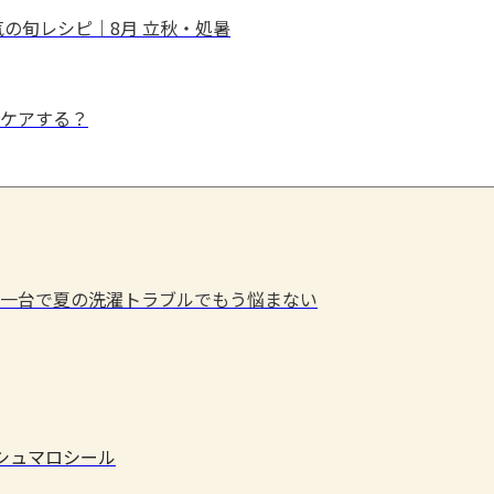
の旬レシピ｜8月 立秋・処暑
ケアする？
一台で夏の洗濯トラブルでもう悩まない
マシュマロシール