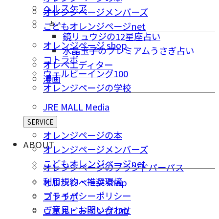
ヘルスケア
オレンジページメンバーズ
占い
こどもオレンジページnet
鏡リュウジの12星座占い
オレンジページ shop
水晶玉子のプレミアムうさぎ占い
コトラボ
オレペエディター
ウェルビーイング100
漫画
オレンジページの学校
JRE MALL Media
SERVICE
オレンジページの本
ABOUT
オレンジページメンバーズ
こどもオレンジページnet
オレンジページのブランドパーパス
利用規約・推奨環境
オレンジページ shop
プライバシーポリシー
コトラボ
ご意⾒・お問い合わせ
ウェルビーイング100