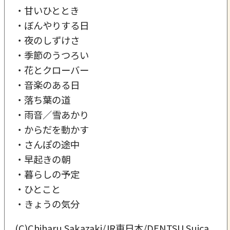
・甘いひととき
・ぼんやりする日
・夜のしずけさ
・季節のうつろい
・花とクローバー
・音楽のある日
・落ち葉の道
・雨音／雪あかり
・からだを動かす
・さんぽの途中
・早起きの朝
・暮らしの予定
・ひとこと
・きょうの気分
(C)Chiharu Sakazaki/JR東日本/DENTSU Suica