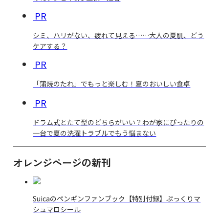
PR
シミ、ハリがない、疲れて見える……大人の夏肌、どう
ケアする？
PR
「蒲焼のたれ」でもっと楽しむ！夏のおいしい食卓
PR
ドラム式とたて型のどちらがいい？わが家にぴったりの
一台で夏の洗濯トラブルでもう悩まない
オレンジページの新刊
Suicaのペンギンファンブック【特別付録】ぷっくりマ
シュマロシール