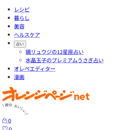
レシピ
暮らし
美容
ヘルスケア
占い
鏡リュウジの12星座占い
水晶玉子のプレミアムうさぎ占い
オレペエディター
漫画
0
0