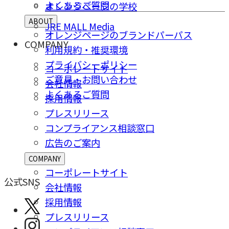
よくあるご質問
オレンジページの学校
ABOUT
JRE MALL Media
オレンジページのブランドパーパス
COMPANY
利用規約・推奨環境
プライバシーポリシー
コーポレートサイト
ご意⾒・お問い合わせ
会社情報
よくあるご質問
採⽤情報
プレスリリース
コンプライアンス相談窓⼝
広告のご案内
COMPANY
コーポレートサイト
公式SNS
会社情報
採⽤情報
プレスリリース