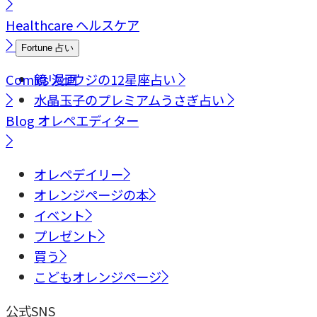
Healthcare
ヘルスケア
Fortune
占い
Comics
鏡リュウジの12星座占い
漫画
水晶玉子のプレミアムうさぎ占い
Blog
オレペエディター
オレペデイリー
オレンジページの本
イベント
プレゼント
買う
こどもオレンジページ
公式SNS