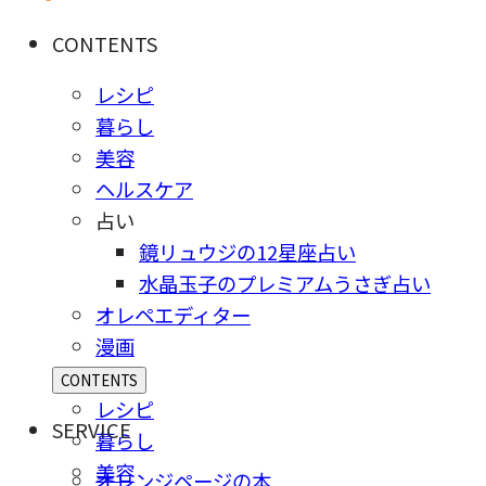
CONTENTS
レシピ
暮らし
美容
ヘルスケア
占い
鏡リュウジの12星座占い
水晶玉子のプレミアムうさぎ占い
オレペエディター
漫画
CONTENTS
レシピ
SERVICE
暮らし
美容
オレンジページの本