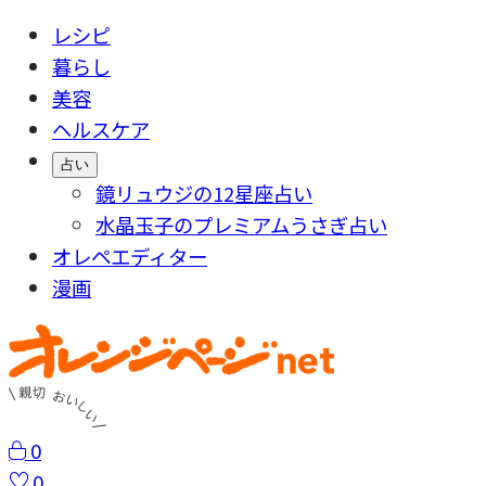
レシピ
暮らし
美容
ヘルスケア
占い
鏡リュウジの12星座占い
水晶玉子のプレミアムうさぎ占い
オレペエディター
漫画
0
0