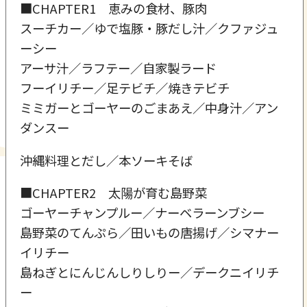
■CHAPTER1 恵みの食材、豚肉
スーチカー／ゆで塩豚・豚だし汁／クファジュ
ーシー
アーサ汁／ラフテー／自家製ラード
フーイリチー／足テビチ／焼きテビチ
ミミガーとゴーヤーのごまあえ／中身汁／アン
ダンスー
沖縄料理とだし／本ソーキそば
■CHAPTER2 太陽が育む島野菜
ゴーヤーチャンプルー／ナーベラーンブシー
島野菜のてんぷら／田いもの唐揚げ／シマナー
イリチー
島ねぎとにんじんしりしりー／デークニイリチ
ー