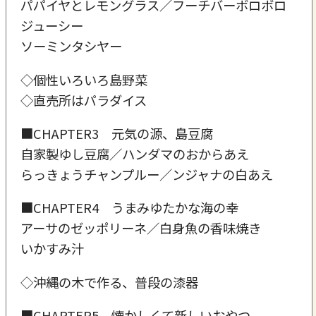
パパイヤとレモングラス／フーチバーボロボロ
ジューシー
ソーミンタシヤー
◇個性いろいろ島野菜
◇直売所はパラダイス
■CHAPTER3 元気の源、島豆腐
自家製ゆし豆腐／ハンダマのおからあえ
らっきょうチャンプルー／ンジャナの白あえ
■CHAPTER4 うまみゆたかな海の幸
アーサのゼッポリーネ／白身魚の香味焼き
いかすみ汁
◇沖縄の木で作る、普段の漆器
■CHAPTER5 懐かしくて新しいおやつ