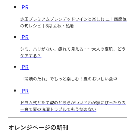
PR
赤玉プレミアムブレンデッドワインと楽しむ 二十四節気
の旬レシピ｜8月 立秋・処暑
PR
シミ、ハリがない、疲れて見える……大人の夏肌、どう
ケアする？
PR
「蒲焼のたれ」でもっと楽しむ！夏のおいしい食卓
PR
ドラム式とたて型のどちらがいい？わが家にぴったりの
一台で夏の洗濯トラブルでもう悩まない
オレンジページの新刊