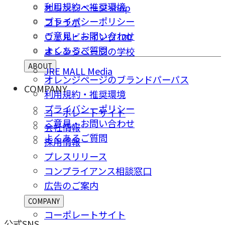
利用規約・推奨環境
オレンジページ shop
プライバシーポリシー
コトラボ
ご意⾒・お問い合わせ
ウェルビーイング100
よくあるご質問
オレンジページの学校
ABOUT
JRE MALL Media
オレンジページのブランドパーパス
COMPANY
利用規約・推奨環境
プライバシーポリシー
コーポレートサイト
ご意⾒・お問い合わせ
会社情報
よくあるご質問
採⽤情報
プレスリリース
コンプライアンス相談窓⼝
広告のご案内
COMPANY
コーポレートサイト
公式SNS