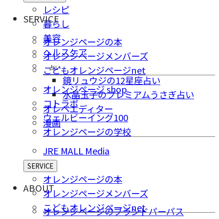
レシピ
SERVICE
暮らし
美容
オレンジページの本
ヘルスケア
オレンジページメンバーズ
占い
こどもオレンジページnet
鏡リュウジの12星座占い
オレンジページ shop
水晶玉子のプレミアムうさぎ占い
コトラボ
オレペエディター
ウェルビーイング100
漫画
オレンジページの学校
JRE MALL Media
SERVICE
オレンジページの本
ABOUT
オレンジページメンバーズ
こどもオレンジページnet
オレンジページのブランドパーパス