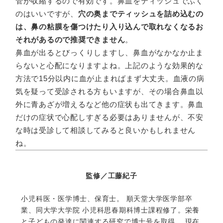
管が収縮するので有効です。鼻血をティッシュでふく
のはいいですが、
穴の奥までティッシュを詰め込むの
は、鼻の粘膜を傷つけたり入り込んで取れなくなるお
それがあるので推奨できません
。
鼻血が出るとびっくりしますし、鼻血がなかなか止ま
らないと心配になりますよね。上記のような効果的な
方法で15分以内に血が止まればまず大丈夫。血液の病
気を疑って受診される方もいますが、その場合鼻血以
外に青あざが増えるなど他の症状も出てきます。鼻血
だけの症状で心配しすぎる必要はありませんが、不安
な時は受診して相談してみると良いかもしれません
ね。
監修／工藤紀子
小児科医・医学博士、保育士。 順天堂大学医学部卒
業、同大学大学院 小児科思春期科博士課程修了。栄養
と子どもの発達に関連する研究で博士号を取得。 現在