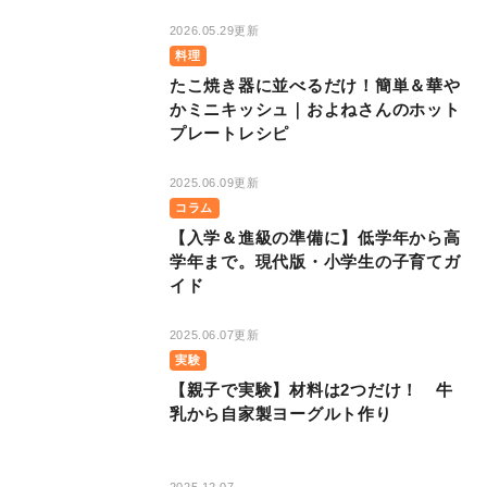
2026.05.29更新
料理
たこ焼き器に並べるだけ！簡単＆華や
かミニキッシュ｜およねさんのホット
プレートレシピ
2025.06.09更新
コラム
【入学＆進級の準備に】低学年から高
学年まで。現代版・小学生の子育てガ
イド
2025.06.07更新
実験
【親子で実験】材料は2つだけ！ 牛
乳から自家製ヨーグルト作り