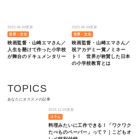
2025.06.09更新
2025.06.09更新
世界・文化
世界・文化
映画監督・山崎エマさん／
映画監督・山崎エマさん／
人生を懸けて作った小学校
祝アカデミー賞ノミネー
が舞台のドキュメンタリー
ト！ 世界が称賛した日本
の小学校教育とは
TOPICS
あなたにオススメの記事
2025.12.05更新
コラム
料理みたいに工作できる！「ワクワク
たべものペーパー」って？｜こどもオ
レペ特別付録