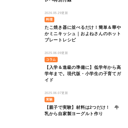
2026.05.29更新
料理
たこ焼き器に並べるだけ！簡単＆華や
かミニキッシュ｜およねさんのホット
プレートレシピ
2025.06.09更新
コラム
【入学＆進級の準備に】低学年から高
学年まで。現代版・小学生の子育てガ
イド
2025.06.07更新
実験
【親子で実験】材料は2つだけ！ 牛
乳から自家製ヨーグルト作り