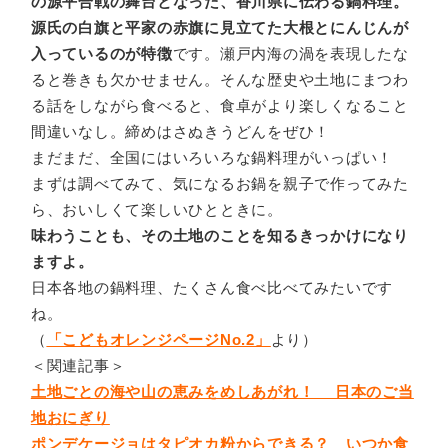
の源平合戦の舞台となった、香川県に伝わる鍋料理。
源氏の白旗と平家の赤旗に見立てた大根とにんじんが
入っているのが特徴
です。瀬戸内海の渦を表現したな
ると巻きも欠かせません。そんな歴史や土地にまつわ
る話をしながら食べると、食卓がより楽しくなること
間違いなし。締めはさぬきうどんをぜひ！
まだまだ、全国にはいろいろな鍋料理がいっぱい！
まずは調べてみて、気になるお鍋を親子で作ってみた
ら、おいしくて楽しいひとときに。
味わうことも、その土地のことを知るきっかけになり
ますよ。
日本各地の鍋料理、たくさん食べ比べてみたいです
ね。
（
「こどもオレンジページNo.2」
より）
＜関連記事＞
土地ごとの海や山の恵みをめしあがれ！ 日本のご当
地おにぎり
ポンデケージョはタピオカ粉からできる？ いつか食