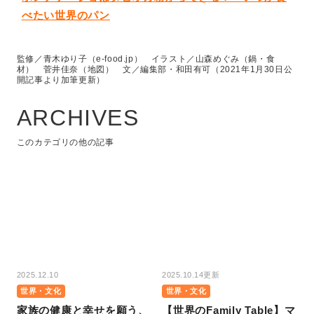
べたい世界のパン
監修／青木ゆり子（e-food.jp） イラスト／山森めぐみ（鍋・食
材） 菅井佳奈（地図） 文／編集部・和田有可（2021年1月30日公
開記事より加筆更新）
ARCHIVES
このカテゴリの他の記事
2025.12.10
2025.10.14更新
世界・文化
世界・文化
家族の健康と幸せを願う、
【世界のFamily Table】マ