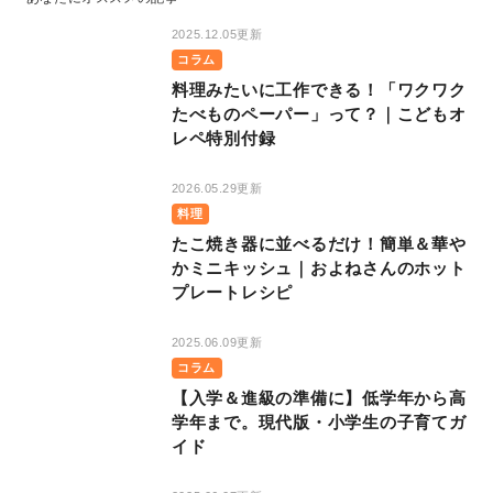
2025.12.05更新
コラム
料理みたいに工作できる！「ワクワク
たべものペーパー」って？｜こどもオ
レペ特別付録
2026.05.29更新
料理
たこ焼き器に並べるだけ！簡単＆華や
かミニキッシュ｜およねさんのホット
プレートレシピ
2025.06.09更新
コラム
【入学＆進級の準備に】低学年から高
学年まで。現代版・小学生の子育てガ
イド