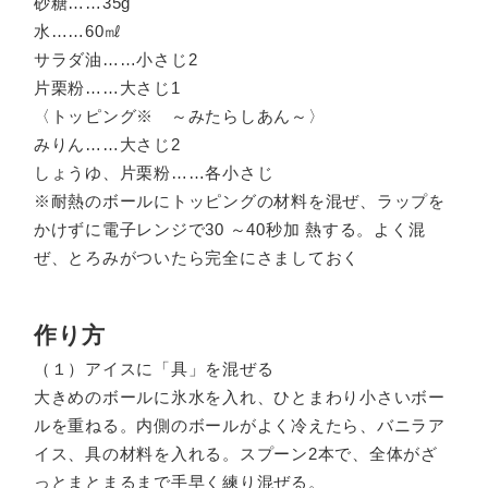
砂糖……35g
水……60㎖
サラダ油……小さじ2
片栗粉……大さじ1
〈トッピング※ ～みたらしあん～〉
みりん……大さじ2
しょうゆ、片栗粉……各小さじ
※耐熱のボールにトッピングの材料を混ぜ、ラップを
かけずに電子レンジで30 ～40秒加 熱する。よく混
ぜ、とろみがついたら完全にさましておく
作り方
（１）アイスに「具」を混ぜる
大きめのボールに氷水を入れ、ひとまわり小さいボー
ルを重ねる。内側のボールがよく冷えたら、バニラア
イス、具の材料を入れる。スプーン2本で、全体がざ
っとまとまるまで手早く練り混ぜる。