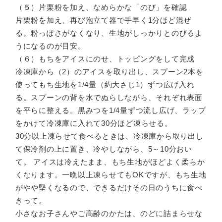
（５）片栗粉を加え、なめらかな「のび」を確認
片栗粉を加え、再び泡立て器で手早く1分ほど混ぜ
る。粉っぽさがなくなり、生地がしっかりとのびるよ
うになるのが目安。
（６）もちをアイスにのせ、トッピングをして完成
冷凍庫から（2）のアイスを取り出し、スプーン2本を
使ってもち生地を1/4量（約大さじ1）ずつ広げ入れ
る。スプーンの背を水でぬらしながら、それぞれ表面
を平らに整える。黒みつを1/4量ずつ流し広げ、ラップ
をかけて冷凍庫に入れて30分ほど凍らせる。
30分以上凍らせて食べるときは、冷凍庫から取り出し
て保冷剤の上に置き、冷やしながら、5～10分おい
て。 アイスは冷えたまま、もち生地がほどよく柔らか
くなります。一晩以上凍らせてもOKですが、もち生地
がやや堅くなるので、できるだけその日のうちに食べ
きって。
小さなお子さんやご高齢のかたは、のどに詰まらせな