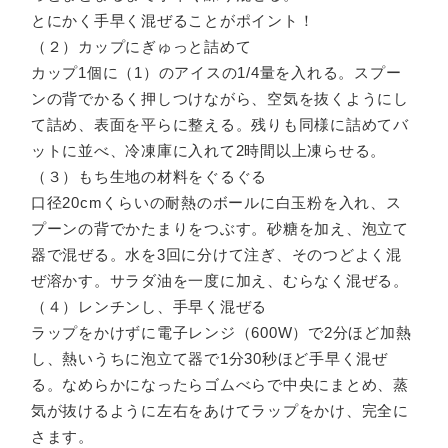
とにかく手早く混ぜることがポイント！
（２）カップにぎゅっと詰めて
カップ1個に（1）のアイスの1/4量を入れる。スプー
ンの背でかるく押しつけながら、空気を抜くようにし
て詰め、表面を平らに整える。残りも同様に詰めてバ
ットに並べ、冷凍庫に入れて2時間以上凍らせる。
（３）もち生地の材料をぐるぐる
口径20cmくらいの耐熱のボールに白玉粉を入れ、ス
プーンの背でかたまりをつぶす。砂糖を加え、泡立て
器で混ぜる。水を3回に分けて注ぎ、そのつどよく混
ぜ溶かす。サラダ油を一度に加え、むらなく混ぜる。
（４）レンチンし、手早く混ぜる
ラップをかけずに電子レンジ（600W）で2分ほど加熱
し、熱いうちに泡立て器で1分30秒ほど手早く混ぜ
る。なめらかになったらゴムべらで中央にまとめ、蒸
気が抜けるように左右をあけてラップをかけ、完全に
さます。