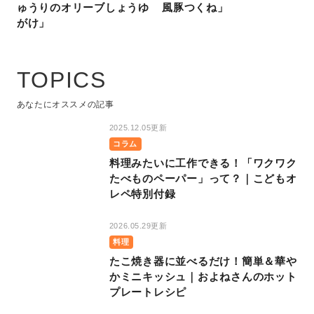
ゅうりのオリーブしょうゆ
風豚つくね」
がけ」
TOPICS
あなたにオススメの記事
2025.12.05更新
コラム
料理みたいに工作できる！「ワクワク
たべものペーパー」って？｜こどもオ
レペ特別付録
2026.05.29更新
料理
たこ焼き器に並べるだけ！簡単＆華や
かミニキッシュ｜およねさんのホット
プレートレシピ