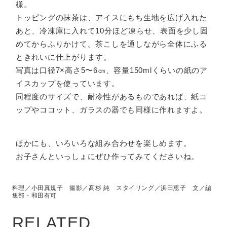
様。
トッピングの抹茶は、アイスにもち生地を広げ入れた
あと、冷凍庫に入れて10分ほど凍らせ、表面を少し固
めてからふりかけて。茶こしを通しながら全体にふる
ときれいに仕上がります。
写真は口径7×高さ5〜6㎝、容量150mlくらいの紙のア
イスカップを使っています。
同程度のサイズで、耐冷性があるものであれば、紙コ
ップやココット、ガラスの器でも同様に作れますよ。
ほかにも、いろいろな組み合わせを楽しめます。
お子さんといっしょにぜひ作ってみてくださいね。
料理／小田真規子 撮影／髙杉 純 スタイリング／浜田恵子 文／編
集部・和田有可
RELATED