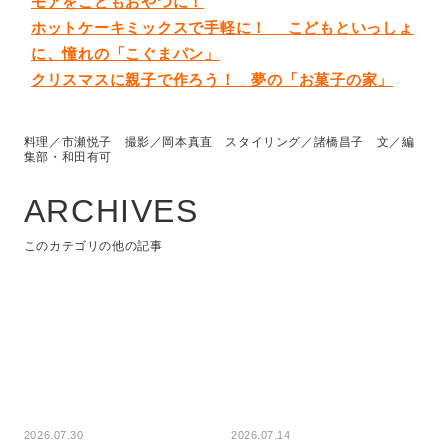
モアをこどもおやつに！
ホットケーキミックスで手軽に！ こどもといっしょ
に、憧れの「こぐまパン」
クリスマスに親子で作ろう！ 夢の「お菓子の家」
料理／市瀬悦子 撮影／岡本真直 スタイリング／諸橋昌子 文／編
集部・和田有可
ARCHIVES
このカテゴリの他の記事
2026.07.30
2026.07.14