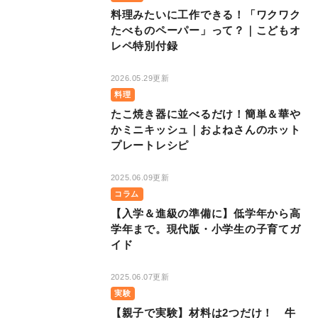
料理みたいに工作できる！「ワクワク
たべものペーパー」って？｜こどもオ
レペ特別付録
2026.05.29更新
料理
たこ焼き器に並べるだけ！簡単＆華や
かミニキッシュ｜およねさんのホット
プレートレシピ
2025.06.09更新
コラム
【入学＆進級の準備に】低学年から高
学年まで。現代版・小学生の子育てガ
イド
2025.06.07更新
実験
【親子で実験】材料は2つだけ！ 牛