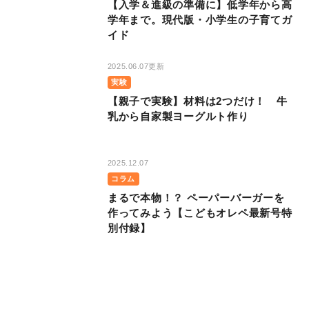
【入学＆進級の準備に】低学年から高
学年まで。現代版・小学生の子育てガ
イド
2025.06.07更新
実験
【親子で実験】材料は2つだけ！ 牛
乳から自家製ヨーグルト作り
2025.12.07
コラム
まるで本物！？ ペーパーバーガーを
作ってみよう【こどもオレペ最新号特
別付録】