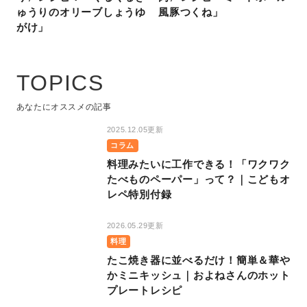
ゅうりのオリーブしょうゆ
風豚つくね」
がけ」
TOPICS
あなたにオススメの記事
2025.12.05更新
コラム
料理みたいに工作できる！「ワクワク
たべものペーパー」って？｜こどもオ
レペ特別付録
2026.05.29更新
料理
たこ焼き器に並べるだけ！簡単＆華や
かミニキッシュ｜およねさんのホット
プレートレシピ