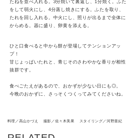
たねを並べ入れる。3分焼いて裏返し、1分焼く。ふた
をして弱火にし、4分蒸し焼きにする。ふたを取り、
たれを回し入れる。中火にし、照りが出るまで全体に
からめる。器に盛り、卵黄を添える。
ひと口食べると中から餅が登場してテンションアッ
プ！
甘じょっぱいたれと、青じそのさわやかな香りが相性
抜群です。
食べごたえがあるので、おかずが少ない日にも◎。
今晩のおかずに、さっそくつくってみてくださいね。
料理／高山かづえ 撮影／佐々木美果 スタイリング／河野亜紀
RELATED