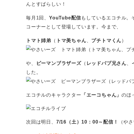
んとすばらしい！
毎月1回、
YouTube配信
もしているエコチル。
コーナーとして登場しています。今まで、
トマト姉弟
（
トマ美ちゃん
、
プチトマくん
）
や、
ピーマンブラザーズ
（
レッドパプ兄さん
、
した。
エコチルのキャラクター
「エーコちゃん」
のほ
次回は明日、
7/16（土）10：00～配信！
（や