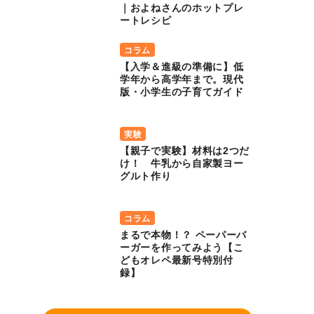
｜およねさんのホットプレ
ートレシピ
コラム
【入学＆進級の準備に】低
学年から高学年まで。現代
版・小学生の子育てガイド
実験
【親子で実験】材料は2つだ
け！ 牛乳から自家製ヨー
グルト作り
コラム
まるで本物！？ ペーパーバ
ーガーを作ってみよう【こ
どもオレペ最新号特別付
録】