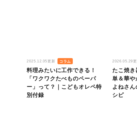
2025.12.05更新
2026.05.29
コラム
料理みたいに工作できる！
たこ焼き
「ワクワクたべものペーパ
単＆華や
ー」って？｜こどもオレペ特
よねさん
別付録
シピ