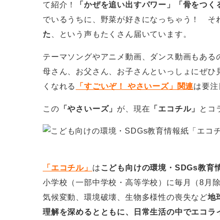
て紹介！
「かぜを追い出すパワー」「骨をつく
でいるうちに、野菜が好きになっちゃう！ そ
た
、という声もたくさん届いています。
テーマソングやアニメ動画、ダンス動画もある
母さん、お父さん、お子さんといっしょにぜひ
くなれる
「すごいぞ！ やさいーズ」関連
は要注
この
「やさいーズ」
が、現在
「エコチル」
とコ
「エコチル」
は
こども向けの環境・SDGs教育
小学校（一部中学校・高等学校）に毎月（8月
気候変動、環境破壊、生物多様性の喪失など
地
理解を深めるとともに、日常生活の中でエコラ