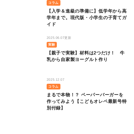
コラム
【入学＆進級の準備に】低学年から高
学年まで。現代版・小学生の子育てガ
イド
2025.06.07更新
実験
【親子で実験】材料は2つだけ！ 牛
乳から自家製ヨーグルト作り
2025.12.07
コラム
まるで本物！？ ペーパーバーガーを
作ってみよう【こどもオレペ最新号特
別付録】