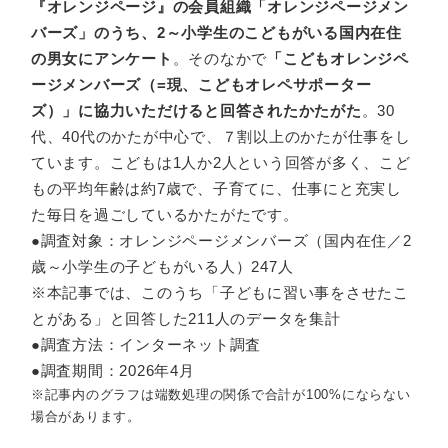
『オレンジページ』の会員組織「オレンジページメン
バーズ」のうち、2～小学生のこどもがいる国内在住
の男女にアンケート
。そのなかで
「こどもオレンジペ
ージメンバーズ（=現、こどもオレペサポーター
ズ）」に協力いただけると回答されたかたがた
。30
代、40代のかたが中心で、７割以上のかたが仕事をし
ています。こどもは1人か2人という回答が多く、こど
もの平均年齢は約7歳で、子育てに、仕事にと充実し
た毎日を過ごしているかたがたです。
●調査対象：オレンジページメンバーズ（国内在住／2
歳～小学生の子どもがいる人）247人
※本記事では、このうち「子どもに習い事をさせたこ
とがある」と回答した211人のデータを集計
●調査方法：インターネット調査
●調査期間：2026年4月
※記事内のグラフは端数処理の関係で合計が100%にならない
場合があります。