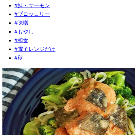
#
鮭・サーモン
#
ブロッコリー
#
味噌
#
もやし
#
和食
#
電子レンジだけ
#
秋