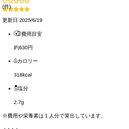
(
件)
更新日
2025/6/19
費用目安
約630円
カロリー
318kcal
塩分
2.7g
※費用や栄養素は
１人分
で算出しています。