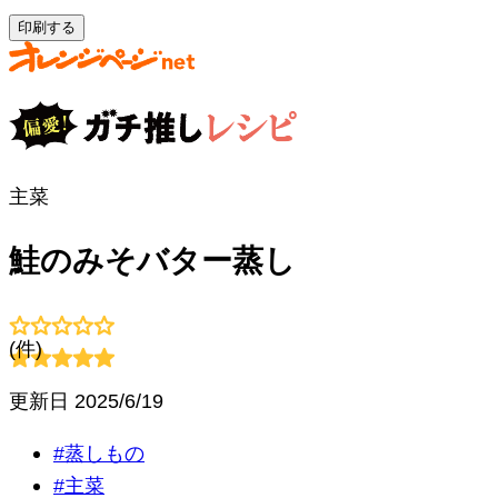
印刷する
主菜
鮭のみそバター蒸し
(
件)
更新日
2025/6/19
#
蒸しもの
#
主菜