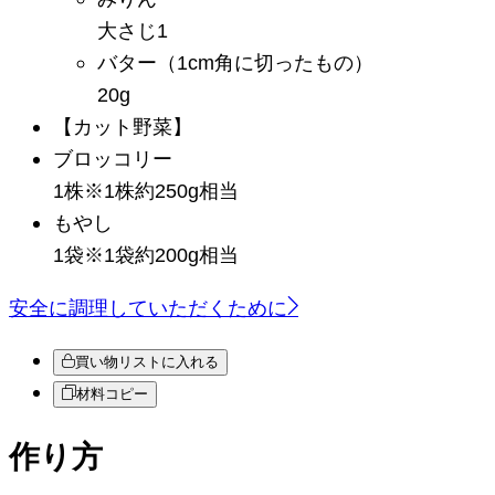
大さじ1
バター
（1cm角に切ったもの）
20g
【カット野菜】
ブロッコリー
1株
※
1株約250g相当
もやし
1袋
※
1袋約200g相当
安全に調理していただくために
買い物リストに入れる
材料コピー
作り方