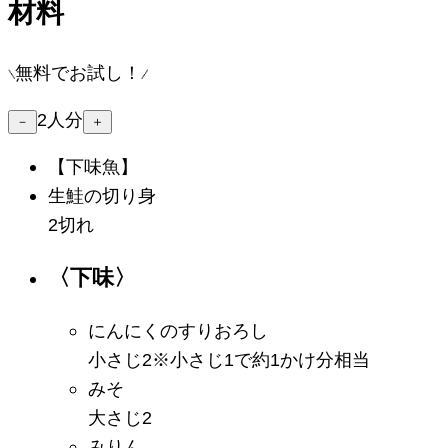
材料
無料でお試し！
2
人分
－
＋
【下味魚】
生鮭の切り身
2切れ
〈下味〉
にんにくのすりおろし
小さじ2
※
小さじ1で約1かけ分相当
みそ
大さじ2
みりん