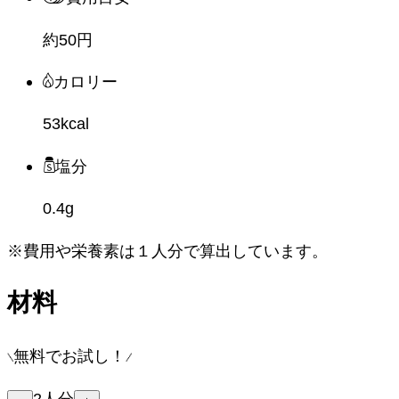
約50円
カロリー
53kcal
塩分
0.4g
※費用や栄養素は
１人分
で算出しています。
材料
無料でお試し！
2
人分