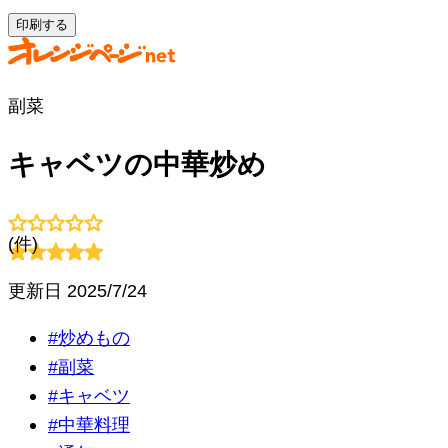
印刷する
副菜
キャベツの中華炒め
(
件)
更新日
2025/7/24
#
炒めもの
#
副菜
#
キャベツ
#
中華料理