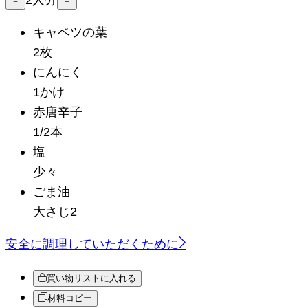
－
＋
キャベツの葉
2枚
にんにく
1かけ
赤唐辛子
1/2本
塩
少々
ごま油
大さじ2
安全に調理していただくために
買い物リストに入れる
材料コピー