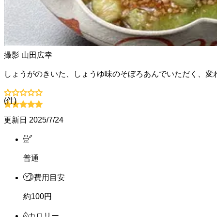
撮影
山田広幸
しょうがのきいた、しょうゆ味のそぼろあんでいただく、変
(
件)
更新日
2025/7/24
普通
費用目安
約100円
カロリー