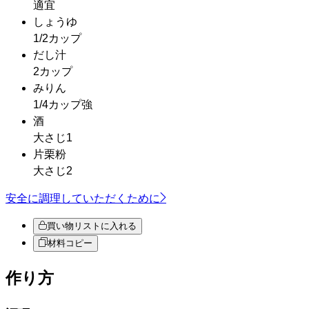
適宜
しょうゆ
1/2カップ
だし汁
2カップ
みりん
1/4カップ強
酒
大さじ1
片栗粉
大さじ2
安全に調理していただくために
買い物リストに入れる
材料コピー
作り方