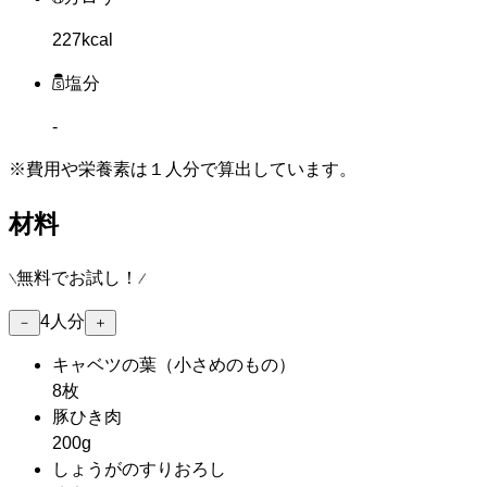
227kcal
塩分
-
※費用や栄養素は
１人分
で算出しています。
材料
無料でお試し！
4
人分
－
＋
キャベツの葉
（小さめのもの）
8枚
豚ひき肉
200g
しょうがのすりおろし