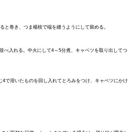
くると巻き、つま楊枝で端を縫うようにして留める。
て並べ入れる。中火にして4～5分煮、キャベツを取り出してつ
じ4で溶いたものを回し入れてとろみをつけ、キャベツにかけ