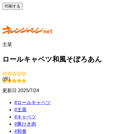
印刷する
主菜
ロールキャベツ和風そぼろあん
(
件)
更新日
2025/7/24
#
ロールキャベツ
#
主菜
#
キャベツ
#
豚ひき肉
#
和食