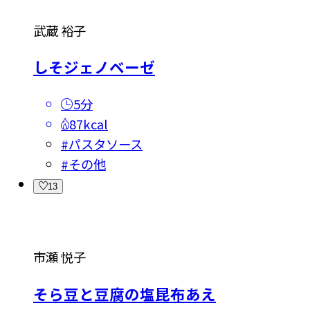
武蔵 裕子
しそジェノベーゼ
5分
87kcal
#
パスタソース
#
その他
13
市瀬 悦子
そら豆と豆腐の塩昆布あえ