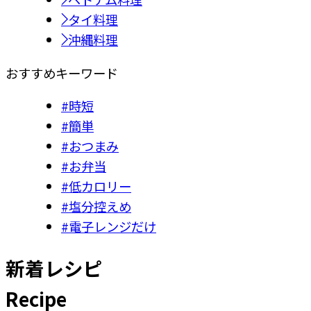
タイ料理
沖縄料理
おすすめキーワード
#時短
#簡単
#おつまみ
#お弁当
#低カロリー
#塩分控えめ
#電子レンジだけ
新着レシピ
Recipe