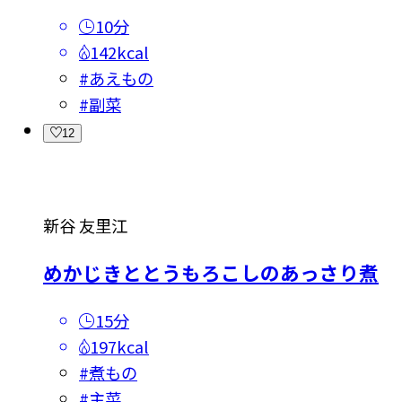
10分
142kcal
#
あえもの
#
副菜
12
新谷 友里江
めかじきととうもろこしのあっさり煮
15分
197kcal
#
煮もの
#
主菜