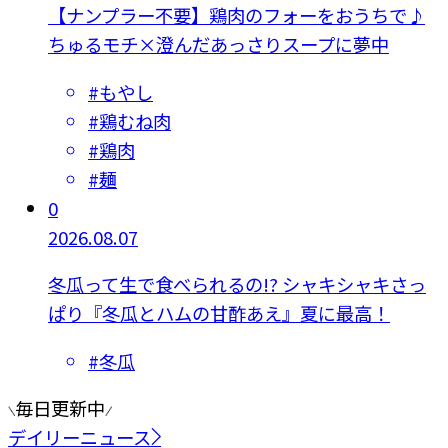
【ナンプラー不要】鶏肉のフォーをおうちで♪
ちゅるモチ×澄んだあっさりスープに夢中
#
もやし
#
鶏むね肉
#
鶏肉
#
麺
0
2026.08.07
冬瓜って生で食べられるの!? シャキシャキさっ
ぱり『冬瓜とハムの甘酢あえ』夏に最高！
#
冬瓜
毎日更新中
デイリーニュース