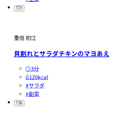
7
重信 初江
貝割れとサラダチキンのマヨあえ
3分
120kcal
#
サラダ
#
副菜
6