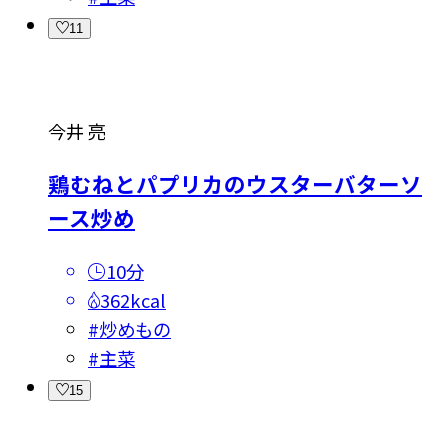
11
今井 亮
鶏むねとパプリカのウスターバターソ
ース炒め
10分
362kcal
#
炒めもの
#
主菜
15