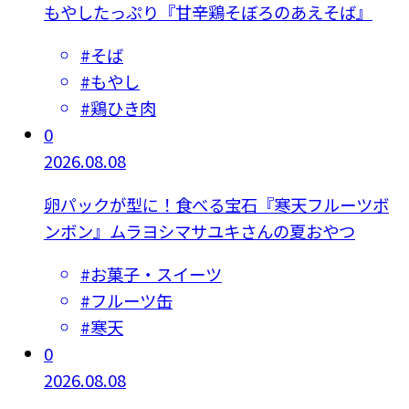
もやしたっぷり『甘辛鶏そぼろのあえそば』
#
そば
#
もやし
#
鶏ひき肉
0
2026.08.08
卵パックが型に！食べる宝石『寒天フルーツボ
ンボン』ムラヨシマサユキさんの夏おやつ
#
お菓子・スイーツ
#
フルーツ缶
#
寒天
0
2026.08.08