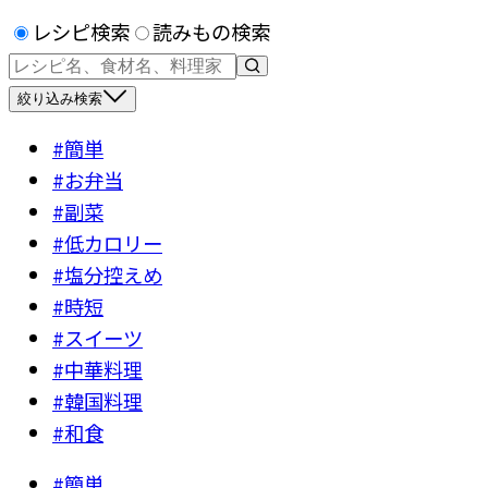
レシピ検索
読みもの検索
絞り込み検索
#簡単
#お弁当
#副菜
#低カロリー
#塩分控えめ
#時短
#スイーツ
#中華料理
#韓国料理
#和食
#簡単