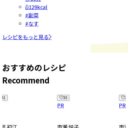
129kcal
#
副菜
#
なす
レシピをもっと見る
おすすめのレシピ
Recommend
33
26
PR
PR
市瀬 悦子
市瀬 悦子