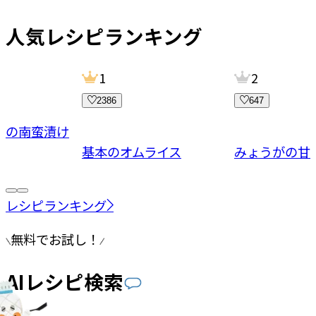
人気レシピランキング
1
2
2386
647
菜の南蛮漬け
基本のオムライス
みょうがの甘
レシピランキング
無料でお試し！
AIレシピ検索