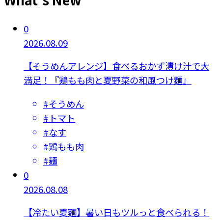
0
2026.08.09
【そうめんアレンジ】食べるおかず漬け汁で大
満足！『鶏もも肉と夏野菜の和風つけ麺』
#
そうめん
#
トマト
#
なす
#
鶏もも肉
#
麺
0
2026.08.08
【冷たい夏麵】暑い日もツルっと食べられる！