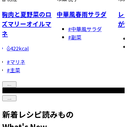
夏野菜のロ
中華風春雨サラダ
レモンバタ
ーオイルマ
が焼き
#
中華風サラダ
#
副菜
#
炒めも
#
主菜
al
ネ
新着レシピ読みもの
What's New