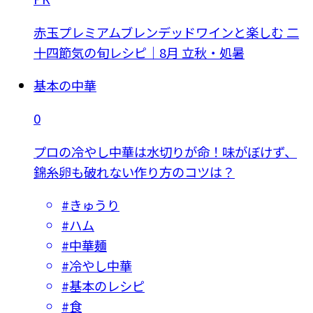
赤玉プレミアムブレンデッドワインと楽しむ 二
十四節気の旬レシピ｜8月 立秋・処暑
基本の中華
0
プロの冷やし中華は水切りが命！味がぼけず、
錦糸卵も破れない作り方のコツは？
#
きゅうり
#
ハム
#
中華麺
#
冷やし中華
#
基本のレシピ
#
食