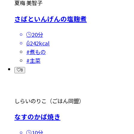
夏梅 美智子
さばといんげんの塩麹煮
20分
242kcal
#
煮もの
#
主菜
8
しらいのりこ（ごはん同盟）
なすのかば焼き
10分