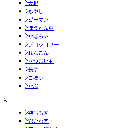
大根
もやし
ピーマン
ほうれん草
かぼちゃ
ブロッコリー
れんこん
さつまいも
長芋
ごぼう
かぶ
肉
鶏もも肉
鶏むね肉