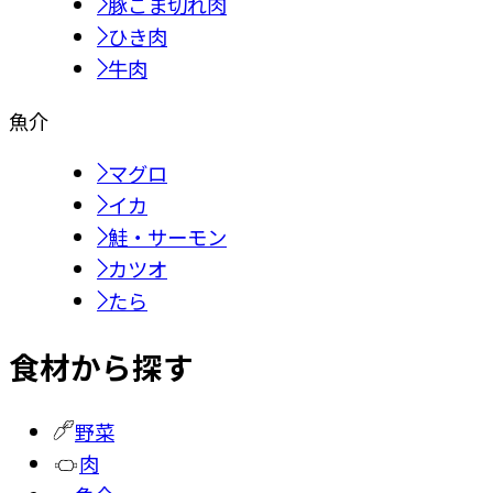
豚こま切れ肉
ひき肉
牛肉
魚介
マグロ
イカ
鮭・サーモン
カツオ
たら
食材から探す
野菜
肉