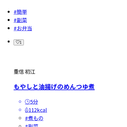
#簡単
#副菜
#お弁当
1
重信 初江
もやしと油揚げのめんつゆ煮
5分
112kcal
#
煮もの
#
副菜