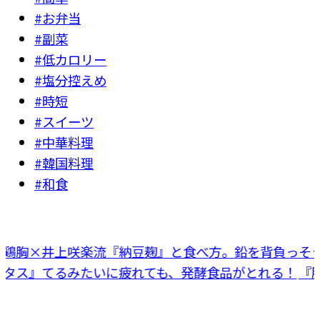
#お弁当
#副菜
#低カロリー
#塩分控えめ
#時短
#スイーツ
#中華料理
#韓国料理
#和食
鶏胸×
井上咲楽流『納豆麹』と食べ方。鉛を背負っ
そう
タス』
てるみたいに疲れても、発酵食品がとれる！
『豚