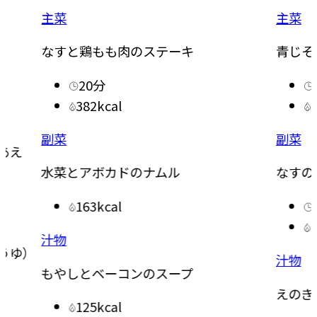
主菜
主菜
なすと鶏もも肉のステーキ
青じそどっ
20分
15分
382kcal
255kc
副菜
副菜
水菜とアボカドのナムル
なすのおろ
163kcal
10分
124kc
汁物
）
汁物
もやしとベーコンのスープ
えのきとに
125kcal