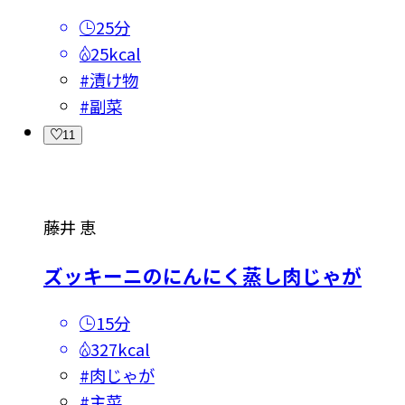
25分
25kcal
#
漬け物
#
副菜
11
藤井 恵
ズッキーニのにんにく蒸し肉じゃが
15分
327kcal
#
肉じゃが
#
主菜