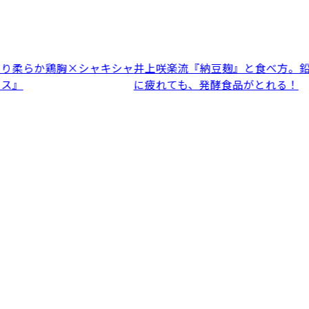
シャ
井上咲楽流『納豆麹』と食べ方。鉛を背負ってるみたい
そ
に疲れても、発酵食品がとれる！
と