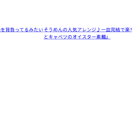
うめんの人気アレンジ♪一皿完結で楽ちん『豚しゃぶ
【夏は刺
キャベツのオイスター素麺』
る！コク