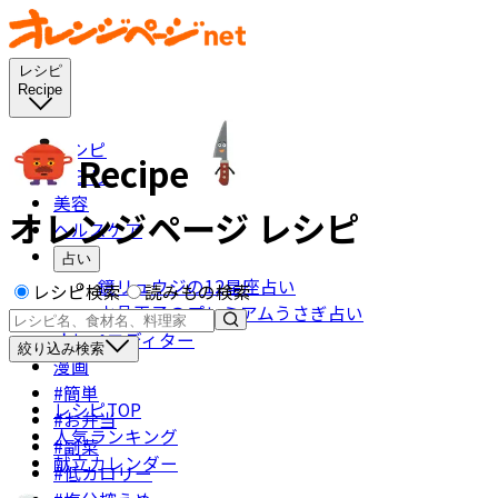
レシピ
Recipe
レシピ
Recipe
暮らし
美容
オレンジページ レシピ
ヘルスケア
占い
鏡リュウジの12星座占い
レシピ検索
読みもの検索
水晶玉子のプレミアムうさぎ占い
オレペエディター
絞り込み検索
漫画
#簡単
レシピTOP
#お弁当
人気ランキング
#副菜
献立カレンダー
#低カロリー