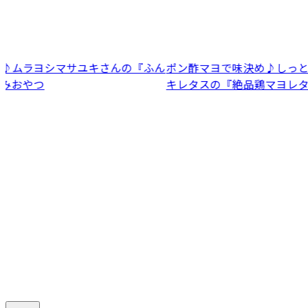
んの『ふん
ポン酢マヨで味決め♪しっとり柔らか鶏胸×シャキ
キレタスの『絶品鶏マヨレタス』