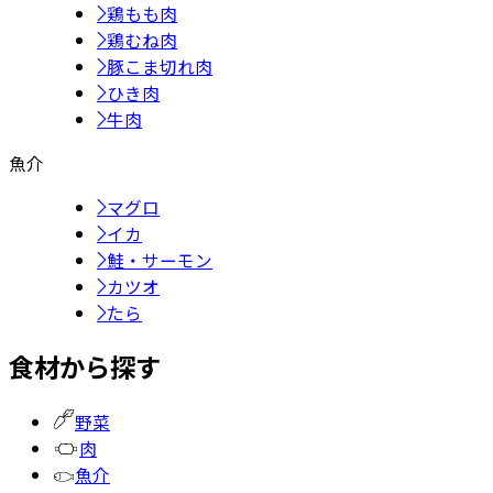
鶏もも肉
鶏むね肉
豚こま切れ肉
ひき肉
牛肉
魚介
マグロ
イカ
鮭・サーモン
カツオ
たら
食材から探す
野菜
肉
魚介