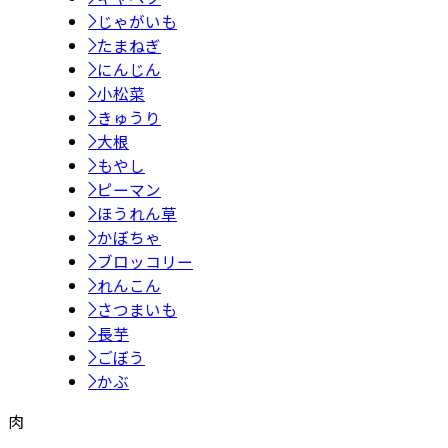
じゃがいも
たまねぎ
にんじん
小松菜
きゅうり
大根
もやし
ピーマン
ほうれん草
かぼちゃ
ブロッコリー
れんこん
さつまいも
長芋
ごぼう
かぶ
肉