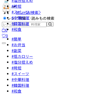
#塩分控えめ
#時短
#スイーツ
オレペAI検索
#中華料理
レシピ検索
読みもの検索
#韓国料理
#和食
0
0
#簡単
#お弁当
#副菜
#低カロリー
#塩分控えめ
#時短
#スイーツ
#中華料理
#韓国料理
#和食