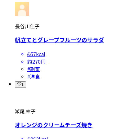
長谷川佳子
帆立てとグレープフルーツのサラダ
57kcal
約270円
#
副菜
#
洋食
1
瀬尾 幸子
オレンジのクリームチーズ焼き
262kcal