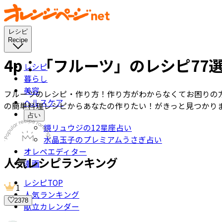
レシピ
Recipe
4p：
「フルーツ」のレシピ
77
レシピ
暮らし
美容
フルーツのレシピ・作り方！
作り方がわからなくてお困りの
ヘルスケア
の簡単料理レシピからあなたの作りたい！がきっと見つかり
占い
鏡リュウジの12星座占い
水晶玉子のプレミアムうさぎ占い
オレペエディター
人気レシピランキング
漫画
レシピTOP
1
人気ランキング
2378
献立カレンダー