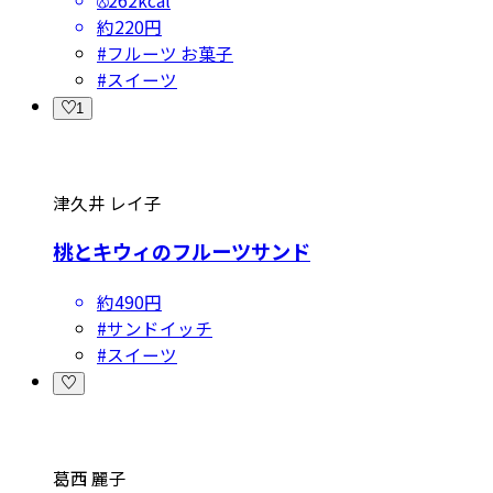
約220円
#
フルーツ お菓子
#
スイーツ
1
津久井 レイ子
桃とキウィのフルーツサンド
約490円
#
サンドイッチ
#
スイーツ
葛西 麗子