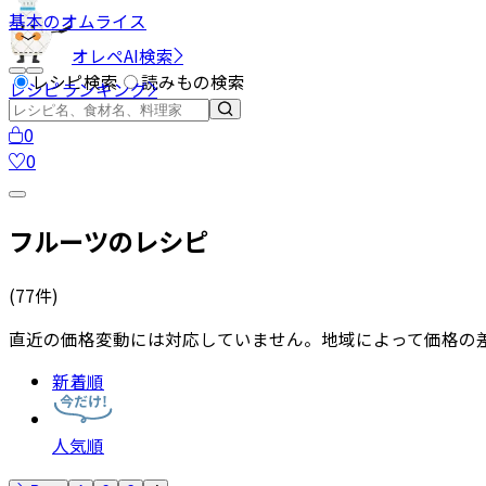
基本のオムライス
オレペAI検索
レシピ検索
読みもの検索
レシピランキング
0
0
フルーツのレシピ
(
77
件)
直近の価格変動には対応していません。地域によって価格の
新着順
人気順