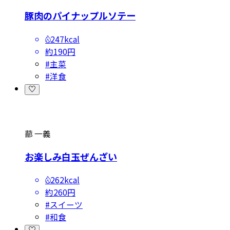
豚肉のパイナップルソテー
247kcal
約190円
#
主菜
#
洋食
蔀 一義
お楽しみ白玉ぜんざい
262kcal
約260円
#
スイーツ
#
和食