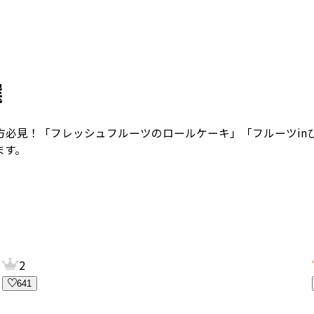
選
方必見！
「フレッシュフルーツのロールケーキ」「フルーツin
ます。
2
641