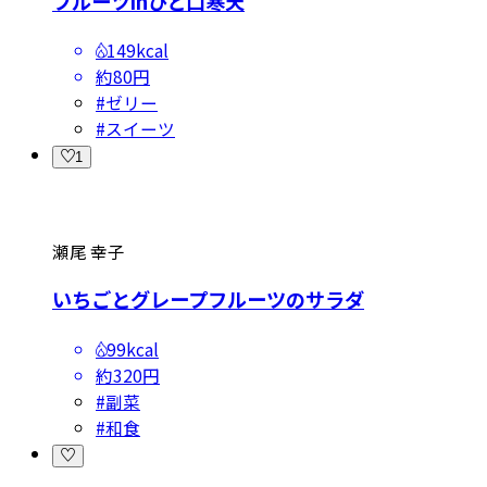
フルーツinひと口寒天
149kcal
約80円
#
ゼリー
#
スイーツ
1
瀬尾 幸子
いちごとグレープフルーツのサラダ
99kcal
約320円
#
副菜
#
和食