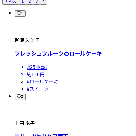
Prev
1
2
3
4
1
柳瀬 久美子
フレッシュフルーツのロールケーキ
254kcal
約130円
#
ロールケーキ
#
スイーツ
3
上田 悦子