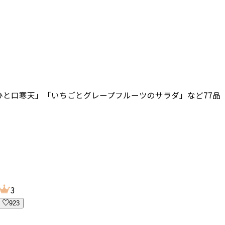
ひと口寒天」「いちごとグレープフルーツのサラダ」
など
77
品
3
923