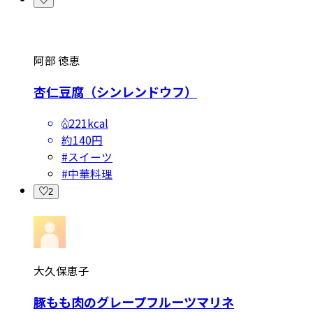
阿部 徳恵
杏仁豆腐（シンレンドウフ）
221kcal
約140円
#
スイーツ
#
中華料理
2
大久保恵子
豚もも肉のグレープフルーツマリネ