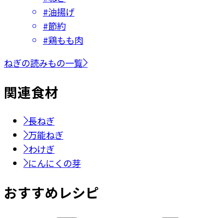
#
油揚げ
#
節約
#
鶏もも肉
ねぎの読みもの一覧
関連
食材
長ねぎ
万能ねぎ
わけぎ
にんにくの芽
おすすめレシピ