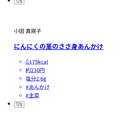
1
小田 真規子
にんにくの茎のささ身あんかけ
175kcal
約230円
塩分
2.6g
#
あんかけ
#
主菜
1