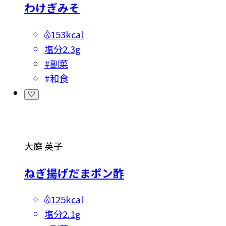
わけぎみそ
153kcal
塩分
2.3g
#
副菜
#
和食
大庭 英子
ねぎ揚げだまポン酢
125kcal
塩分
2.1g