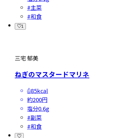
#
主菜
#
和食
1
三宅 郁美
ねぎのマスタードマリネ
85kcal
約200円
塩分
0.6g
#
副菜
#
和食