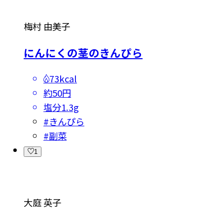
梅村 由美子
にんにくの茎のきんぴら
73kcal
約50円
塩分
1.3g
#
きんぴら
#
副菜
1
大庭 英子