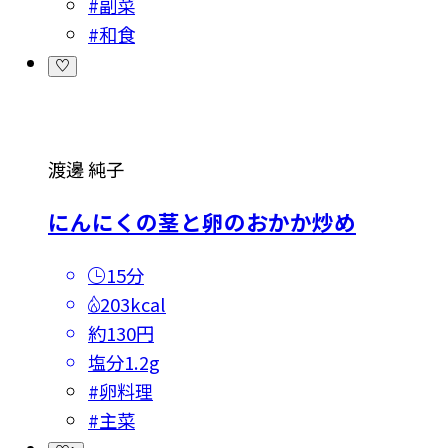
#
副菜
#
和食
渡邊 純子
にんにくの茎と卵のおかか炒め
15分
203kcal
約130円
塩分
1.2g
#
卵料理
#
主菜