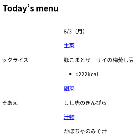
Today’s menu
8/3
（
月
）
8/4
（
主菜
主食
豚こまとザーサイの梅蒸し豆腐
ドライ
222kcal
副菜
副菜
しし唐のきんぴら
レンジ
汁物
かぼちゃのみそ汁
副菜