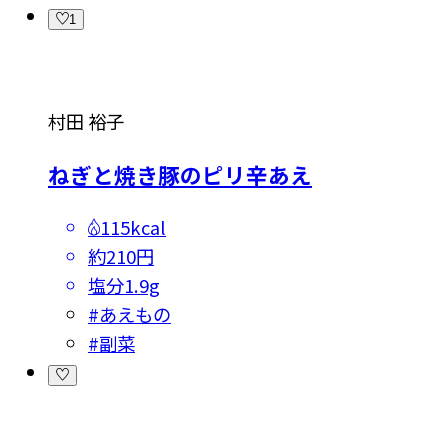
1
村田 裕子
ねぎと焼き豚のピリ辛あえ
115kcal
約210円
塩分
1.9g
#
あえもの
#
副菜