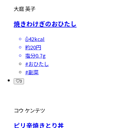
大庭 英子
焼きわけぎのおひたし
42kcal
約20円
塩分
0.7g
#
おひたし
#
副菜
3
コウ ケンテツ
ピリ辛焼きとり丼