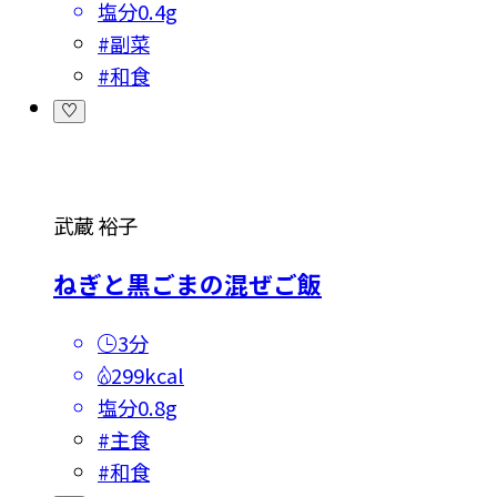
塩分
0.4g
#
副菜
#
和食
武蔵 裕子
ねぎと黒ごまの混ぜご飯
3分
299kcal
塩分
0.8g
#
主食
#
和食