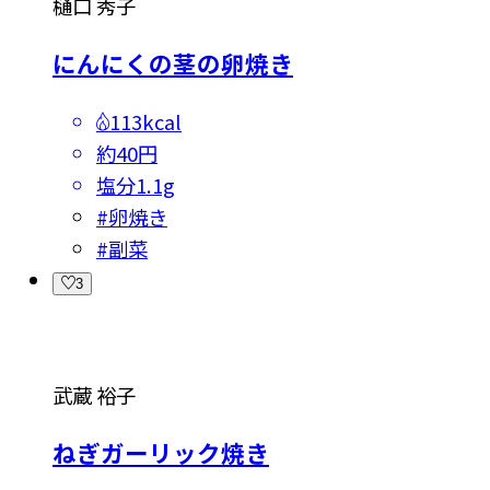
樋口 秀子
にんにくの茎の卵焼き
113kcal
約40円
塩分
1.1g
#
卵焼き
#
副菜
3
武蔵 裕子
ねぎガーリック焼き