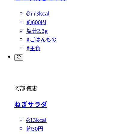
773kcal
約600円
塩分
2.3g
#
ごはんもの
#
主食
阿部 徳恵
ねぎサラダ
13kcal
約30円