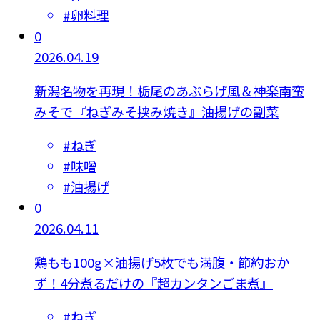
#
卵料理
0
2026.04.19
新潟名物を再現！栃尾のあぶらげ風＆神楽南蛮
みそで『ねぎみそ挟み焼き』油揚げの副菜
#
ねぎ
#
味噌
#
油揚げ
0
2026.04.11
鶏もも100g×油揚げ5枚でも満腹・節約おか
ず！4分煮るだけの『超カンタンごま煮』
#
ねぎ