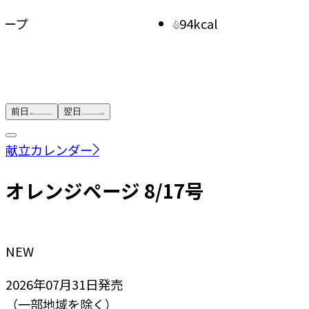
94kcal
きゅう
前日
翌日
献立カレンダー
オレンジページ 8/17号
NEW
2026年07月31日
発売
（一部地域を除く）