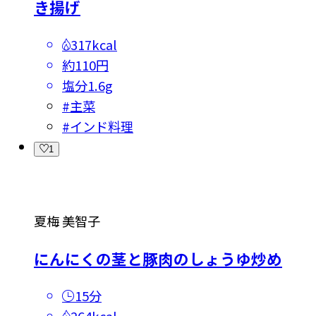
き揚げ
317kcal
約110円
塩分
1.6g
#
主菜
#
インド料理
1
夏梅 美智子
にんにくの茎と豚肉のしょうゆ炒め
15分