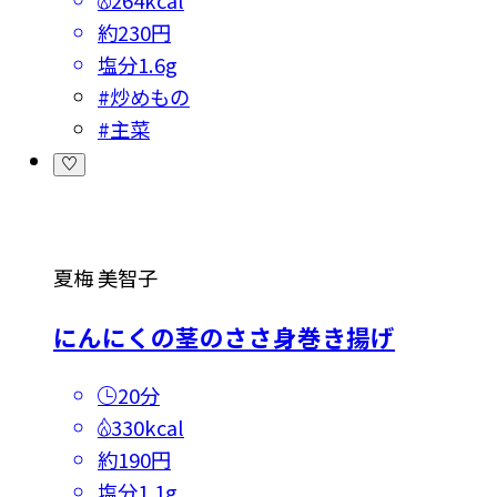
264kcal
約230円
塩分
1.6g
#
炒めもの
#
主菜
夏梅 美智子
にんにくの茎のささ身巻き揚げ
20分
330kcal
約190円
塩分
1.1g