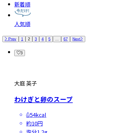
新着順
人気順
Prev
1
2
3
4
5
...
67
Next
3
大庭 英子
わけぎと卵のスープ
54kcal
約10円
塩分
1.2g