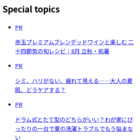
Special topics
PR
赤玉プレミアムブレンデッドワインと楽しむ 二
十四節気の旬レシピ｜8月 立秋・処暑
PR
シミ、ハリがない、疲れて見える……大人の夏
肌、どうケアする？
PR
ドラム式とたて型のどちらがいい？わが家にぴ
ったりの一台で夏の洗濯トラブルでもう悩まな
い