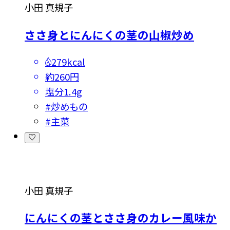
小田 真規子
ささ身とにんにくの茎の山椒炒め
279kcal
約260円
塩分
1.4g
#
炒めもの
#
主菜
小田 真規子
にんにくの茎とささ身のカレー風味か