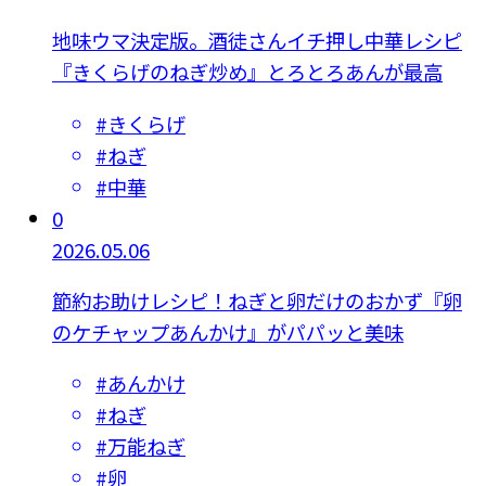
地味ウマ決定版。酒徒さんイチ押し中華レシピ
『きくらげのねぎ炒め』とろとろあんが最高
#
きくらげ
#
ねぎ
#
中華
0
2026.05.06
節約お助けレシピ！ねぎと卵だけのおかず『卵
のケチャップあんかけ』がパパッと美味
#
あんかけ
#
ねぎ
#
万能ねぎ
#
卵