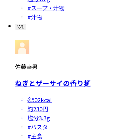
#
スープ・汁物
#
汁物
1
佐藤幸男
ねぎとザーサイの香り麺
502kcal
約230円
塩分
3.3g
#
パスタ
#
主食