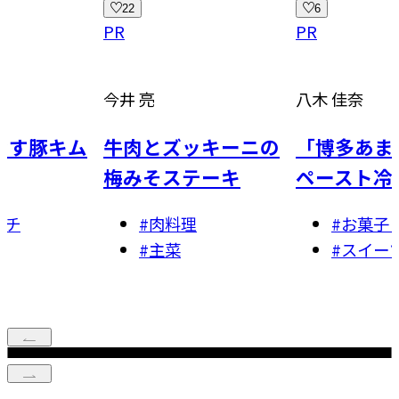
6
19
PR
PR
八木 佳奈
重信 初江
とズッキーニの
「博多あまおう」の
さばと
そステーキ
ペースト冷凍
リエッ
肉料理
#
お菓子・スイーツ
12
主菜
#
スイーツ
#
お
#
副