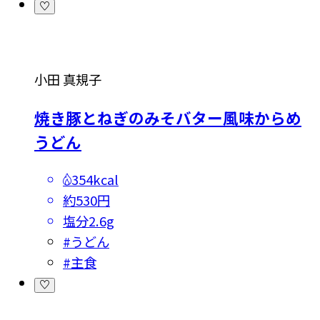
小田 真規子
焼き豚とねぎのみそバター風味からめ
うどん
354kcal
約530円
塩分
2.6g
#
うどん
#
主食