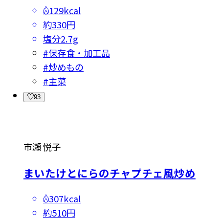
129kcal
約330円
塩分
2.7g
#
保存食・加工品
#
炒めもの
#
主菜
93
市瀬 悦子
まいたけとにらのチャプチェ風炒め
307kcal
約510円