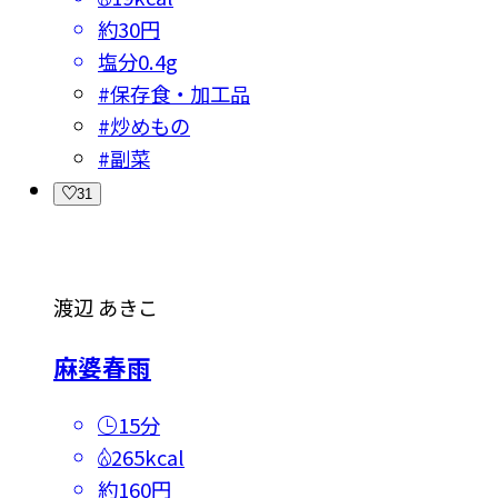
約30円
塩分
0.4g
#
保存食・加工品
#
炒めもの
#
副菜
31
渡辺 あきこ
麻婆春雨
15分
265kcal
約160円