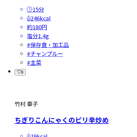
15分
246kcal
約180円
塩分
1.4g
#
保存食・加工品
#
チャンプルー
#
主菜
9
竹村 章子
ちぎりこんにゃくのピリ辛炒め
19kcal