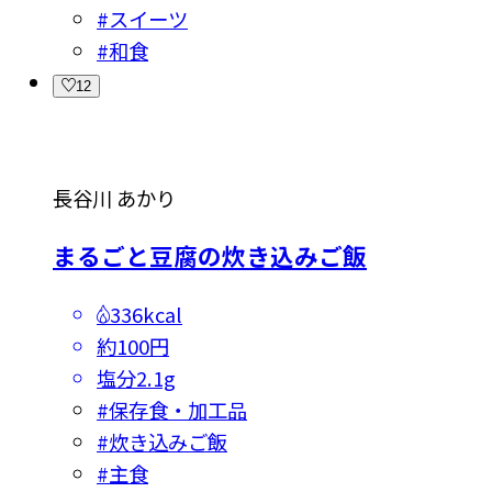
#
スイーツ
#
和食
12
長谷川 あかり
まるごと豆腐の炊き込みご飯
336kcal
約100円
塩分
2.1g
#
保存食・加工品
#
炊き込みご飯
#
主食