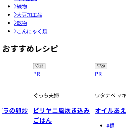
練物
大豆加工品
乾物
こんにゃく類
おすすめレシピ
29
6
PR
PR
婦
ワタナベ マキ
八木 佳奈
ニ風炊き込み
オイルあえそば
「博多あ
ペースト
#
麺