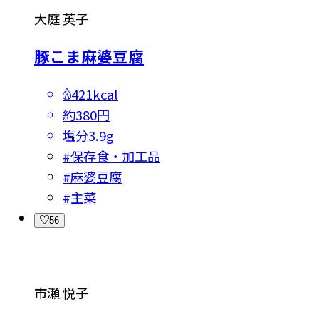
大庭 英子
豚こま麻婆豆腐
421kcal
約380円
塩分
3.9g
#
保存食・加工品
#
麻婆豆腐
#
主菜
56
市瀬 悦子