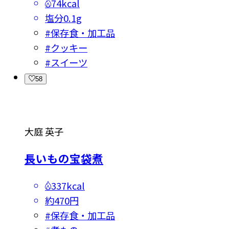
74kcal
塩分
0.1g
#
保存食・加工品
#
クッキー
#
スイーツ
58
大庭 英子
長いもの宝袋煮
337kcal
約470円
#
保存食・加工品