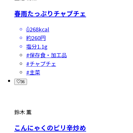
春雨たっぷりチャプチェ
268kcal
約260円
塩分
1.1g
#
保存食・加工品
#
チャプチェ
#
主菜
36
鈴木 薫
こんにゃくのピリ辛炒め