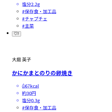
塩分
2.2g
#
保存食・加工品
#
チャプチェ
#
主菜
7
大庭 英子
かにかまとのりの卵焼き
67kcal
約30円
塩分
0.3g
#
保存食・加工品