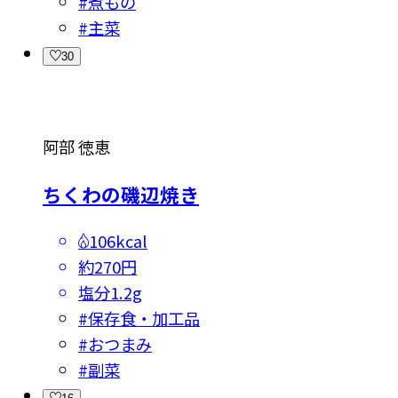
#
煮もの
#
主菜
30
阿部 徳恵
ちくわの磯辺焼き
106kcal
約270円
塩分
1.2g
#
保存食・加工品
#
おつまみ
#
副菜