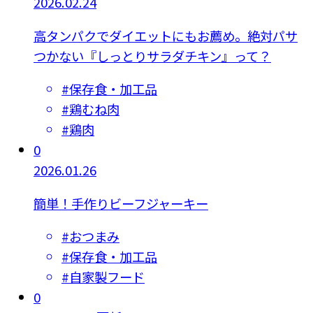
2026.02.24
高タンパクでダイエットにもお薦め。絶対パサ
つかない『しっとりサラダチキン』って？
#
保存食・加工品
#
鶏むね肉
#
鶏肉
0
2026.01.26
簡単！手作りビーフジャーキー
#
おつまみ
#
保存食・加工品
#
自家製フード
0