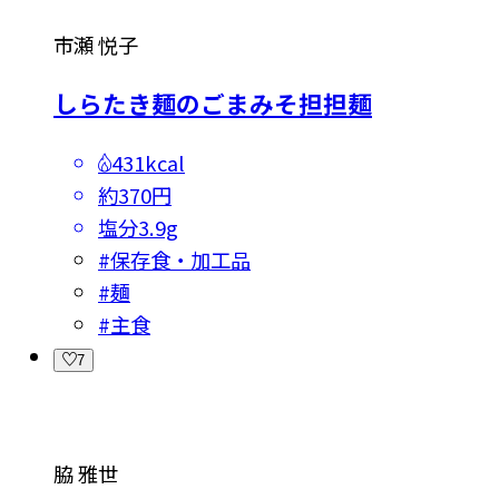
市瀬 悦子
しらたき麺のごまみそ担担麺
431kcal
約370円
塩分
3.9g
#
保存食・加工品
#
麺
#
主食
7
脇 雅世