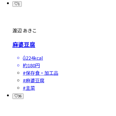
1
渡辺 あきこ
麻婆豆腐
224kcal
約180円
#
保存食・加工品
#
麻婆豆腐
#
主菜
36