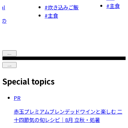
#
主食
き込みご飯
#
お菓
食
#
スイ
Special topics
PR
赤玉プレミアムブレンデッドワインと楽しむ 二
十四節気の旬レシピ｜8月 立秋・処暑