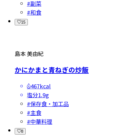
#
副菜
#
和食
15
島本 美由紀
かにかまと青ねぎの炒飯
467kcal
塩分
1.9g
#
保存食・加工品
#
主食
#
中華料理
8