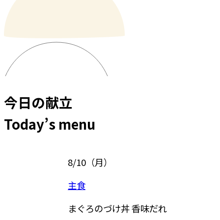
今日の献立
Today’s menu
8/10
（
月
）
8/11
（
主食
主菜
まぐろのづけ丼 香味だれ
なすと