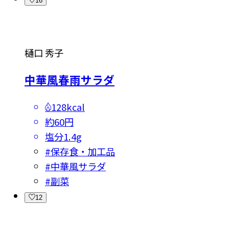
16
樋口 秀子
中華風春雨サラダ
128kcal
約60円
塩分
1.4g
#
保存食・加工品
#
中華風サラダ
#
副菜
12