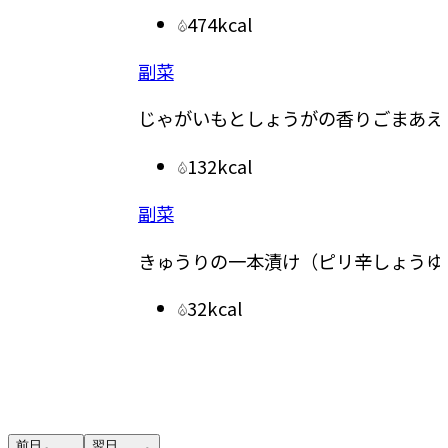
474kcal
副菜
副菜
じゃがいもとしょうがの香りごまあえ
水菜と
132kcal
副菜
汁物
きゅうりの一本漬け（ピリ辛しょうゆ）
もやし
32kcal
前日
翌日