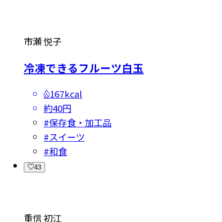
市瀬 悦子
冷凍できるフルーツ白玉
167kcal
約40円
#
保存食・加工品
#
スイーツ
#
和食
43
重信 初江