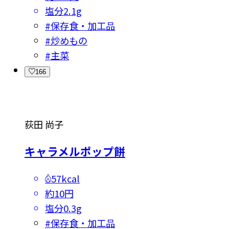
塩分
2.1g
#
保存食・加工品
#
炒めもの
#
主菜
166
荻田 尚子
キャラメルポップ餅
57kcal
約10円
塩分
0.3g
#
保存食・加工品