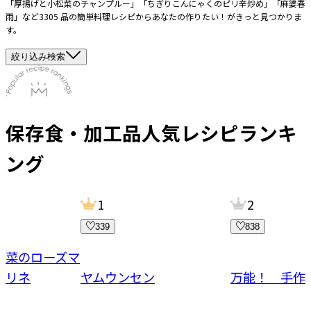
「厚揚げと小松菜のチャンプルー」「ちぎりこんにゃくのピリ辛炒め」「麻婆春
雨」など3305 品の簡単料理レシピからあなたの作りたい！がきっと見つかりま
す。
絞り込み検索
保存食・加工品
人気レシピランキ
ング
1
2
339
838
野菜のローズマ
マリネ
ヤムウンセン
万能！ 手作