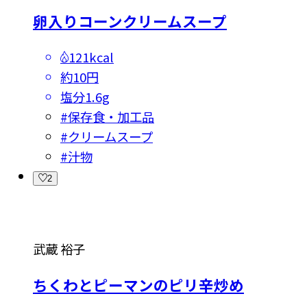
卵入りコーンクリームスープ
121kcal
約10円
塩分
1.6g
#
保存食・加工品
#
クリームスープ
#
汁物
2
武蔵 裕子
ちくわとピーマンのピリ辛炒め