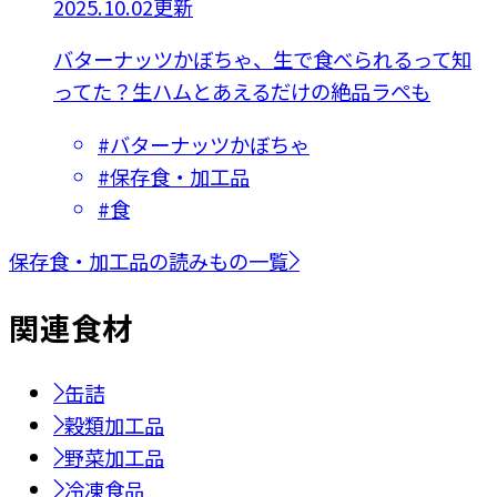
2025.10.02更新
バターナッツかぼちゃ、生で食べられるって知
ってた？生ハムとあえるだけの絶品ラぺも
#
バターナッツかぼちゃ
#
保存食・加工品
#
食
保存食・加工品の読みもの一覧
関連
食材
缶詰
穀類加工品
野菜加工品
冷凍食品