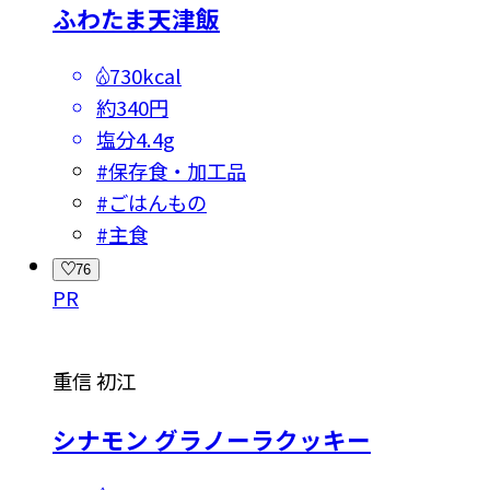
ふわたま天津飯
730kcal
約340円
塩分
4.4g
#
保存食・加工品
#
ごはんもの
#
主食
76
PR
重信 初江
シナモン グラノーラクッキー