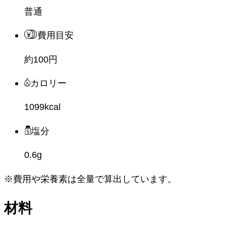
普通
費用目安
約100円
カロリー
1099kcal
塩分
0.6g
※費用や栄養素は
全量
で算出しています。
材料