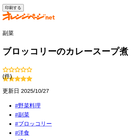
印刷する
副菜
ブロッコリーのカレースープ煮
(
件)
更新日
2025/10/27
#
野菜料理
#
副菜
#
ブロッコリー
#
洋食