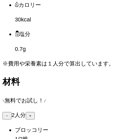
カロリー
30kcal
塩分
0.7g
※費用や栄養素は
１人分
で算出しています。
材料
無料でお試し！
2
人分
－
＋
ブロッコリー
1/2株