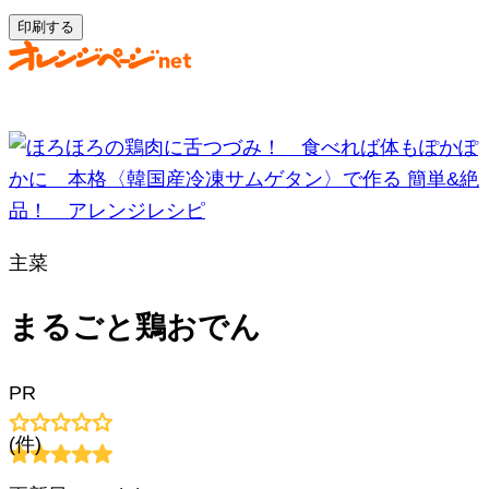
印刷する
主菜
まるごと鶏おでん
PR
(
件)