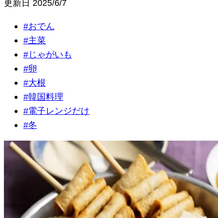
更新日
2025/6/7
#
おでん
#
主菜
#
じゃがいも
#
卵
#
大根
#
韓国料理
#
電子レンジだけ
#
冬