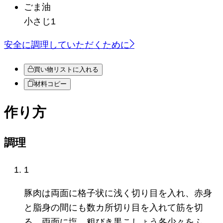
ごま油
小さじ1
安全に調理していただくために
買い物リストに入れる
材料コピー
作り方
調理
1
豚肉は両面に格子状に浅く切り目を入れ、赤身
と脂身の間にも数カ所切り目を入れて筋を切
る。両面に塩、粗びき黒こしょう各少々をふ