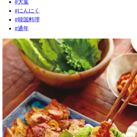
#
大葉
#
にんにく
#
韓国料理
#
通年