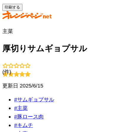
印刷する
主菜
厚切りサムギョプサル
(
件)
更新日
2025/6/15
#
サムギョプサル
#
主菜
#
豚ロース肉
#
キムチ