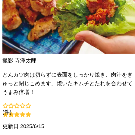
撮影
寺澤太郎
とんカツ肉は切らずに表面をしっかり焼き、肉汁をぎ
ゅっと閉じこめます。焼いたキムチとたれを合わせて
うまみ倍増！
(
件)
更新日
2025/6/15