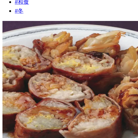
#
和食
#
冬