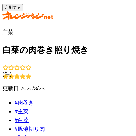
印刷する
主菜
白菜の肉巻き照り焼き
(
件)
更新日
2026/3/23
#
肉巻き
#
主菜
#
白菜
#
豚薄切り肉