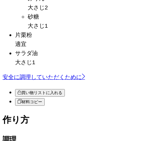
大さじ2
砂糖
大さじ1
片栗粉
適宜
サラダ油
大さじ1
安全に調理していただくために
買い物リストに入れる
材料コピー
作り方
調理