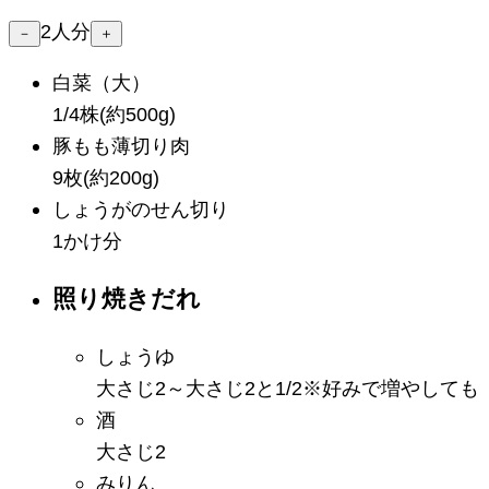
2
人分
－
＋
白菜
（大）
1/4株(約500g)
豚もも薄切り肉
9枚(約200g)
しょうがのせん切り
1かけ分
照り焼きだれ
しょうゆ
大さじ2～大さじ2と1/2
※
好みで増やしても
酒
大さじ2
みりん